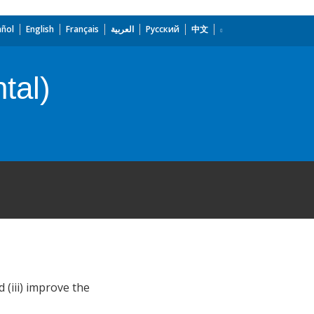
añol
English
Français
العربية
Русский
中文
tal)
 (iii) improve the