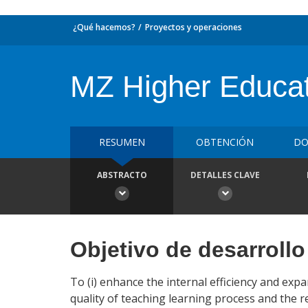
¿Qué hacemos?
Proyectos y operaciones
MZ Higher Educat
RESUMEN
OBTENCIÓN
DO
ABSTRACTO
DETALLES CLAVE
Objetivo de desarrollo
To (i) enhance the internal efficiency and expa
quality of teaching learning process and the r