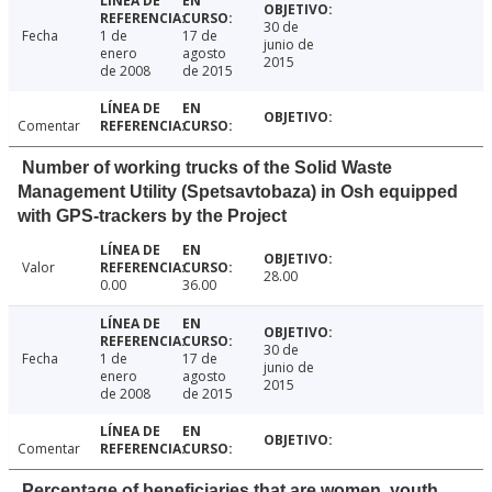
30 de
Fecha
1 de
17 de
junio de
enero
agosto
2015
de 2008
de 2015
Comentar
Number of working trucks of the Solid Waste
Management Utility (Spetsavtobaza) in Osh equipped
with GPS-trackers by the Project
Valor
28.00
0.00
36.00
30 de
Fecha
1 de
17 de
junio de
enero
agosto
2015
de 2008
de 2015
Comentar
Percentage of beneficiaries that are women, youth,