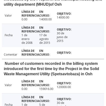
utility department (MHUD)of Osh
Valor
14000.00
0.00
14000.00
30 de
Fecha
1 de
17 de
junio de
enero
agosto
2015
de 2008
de 2015
Comentar
Number of customers recorded in the billing system
introduced for the first time by the Project in the Solid
Waste Management Utility (Spetsavtobaza) in Osh
Valor
120000.00
0.00
159016.00
30 de
Fecha
1 de
5 de