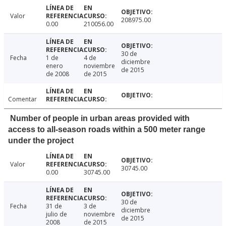
Valor
208975.00
0.00
210056.00
30 de
Fecha
1 de
4 de
diciembre
enero
noviembre
de 2015
de 2008
de 2015
Comentar
Number of people in urban areas provided with
access to all-season roads within a 500 meter range
under the project
Valor
30745.00
0.00
30745.00
30 de
Fecha
31 de
3 de
diciembre
julio de
noviembre
de 2015
2008
de 2015