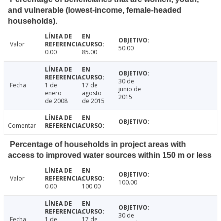
and vulnerable (lowest-income, female-headed
households).
Valor
50.00
0.00
85.00
30 de
Fecha
1 de
17 de
junio de
enero
agosto
2015
de 2008
de 2015
Comentar
Percentage of households in project areas with
access to improved water sources within 150 m or less
Valor
100.00
0.00
100.00
30 de
Fecha
1 de
17 de