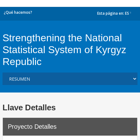
¿Qué hacemos?
Esta página en:
ES
dropdown
Strengthening the National
Statistical System of Kyrgyz
Republic
Llave Detalles
Proyecto Detalles