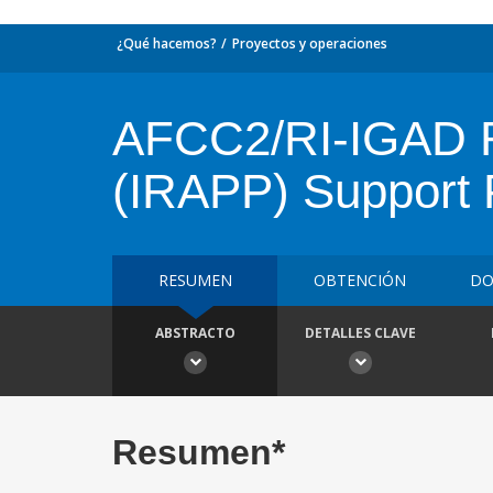
¿Qué hacemos?
Proyectos y operaciones
AFCC2/RI-IGAD R
(IRAPP) Support 
RESUMEN
OBTENCIÓN
DO
ABSTRACTO
DETALLES CLAVE
Resumen*