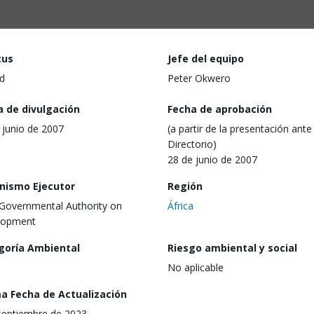
tus
Jefe del equipo
d
Peter Okwero
a de divulgación
Fecha de aprobación
 junio de 2007
(a partir de la presentación ante 
Directorio)
28 de junio de 2007
nismo Ejecutor
Región
-Governmental Authority on
África
lopment
goría Ambiental
Riesgo ambiental y social
No aplicable
ma Fecha de Actualización
septiembre de 2023