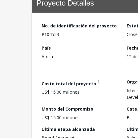
Proyecto Detalles
No. de identificación del proyecto
Esta
P104523
Close
País
Fech
África
12 de
1
Orga
Costo total del proyecto
Inter
US$ 15.00 millones
Deve
Monto del Compromiso
Cate
US$ 15.00 millones
B
Última etapa alcanzada
Últi
Board Approved
8 de 