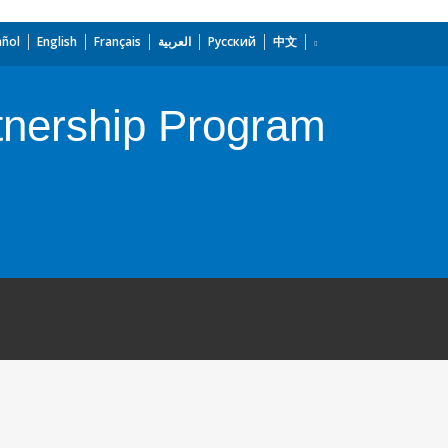
añol
English
Français
العربية
Русский
中文
nership Program