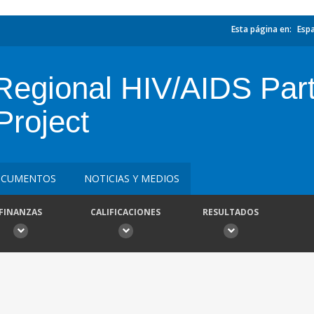
Esta página en:
Esp
egional HIV/AIDS Part
Project
CUMENTOS
NOTICIAS Y MEDIOS
FINANZAS
CALIFICACIONES
RESULTADOS