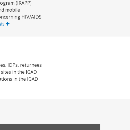
Program (IRAPP)
and mobile
concerning HIV/AIDS
Más
es, IDPs, returnees
sites in the IGAD
tions in the IGAD