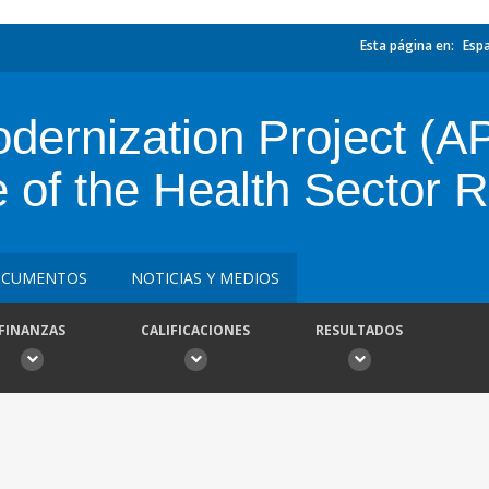
Esta página en:
Esp
ernization Project (AP
 of the Health Sector 
CUMENTOS
NOTICIAS Y MEDIOS
FINANZAS
CALIFICACIONES
RESULTADOS