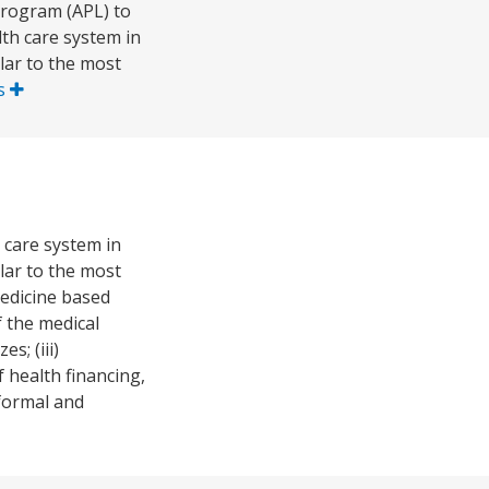
Program (APL) to
th care system in
ular to the most
s
 care system in
ular to the most
medicine based
f the medical
s; (iii)
 health financing,
 formal and