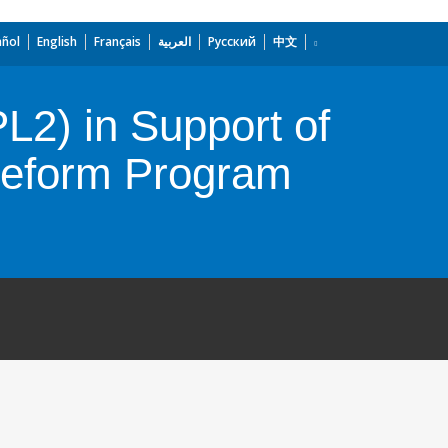
añol
English
Français
العربية
Русский
中文
L2) in Support of
Reform Program