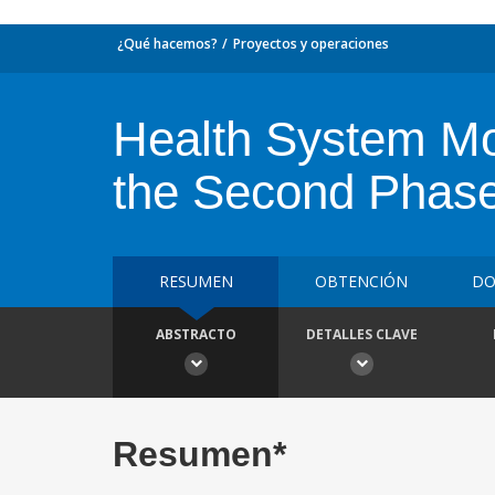
¿Qué hacemos?
Proyectos y operaciones
Health System Mod
the Second Phase
RESUMEN
OBTENCIÓN
DO
ABSTRACTO
DETALLES CLAVE
Resumen*