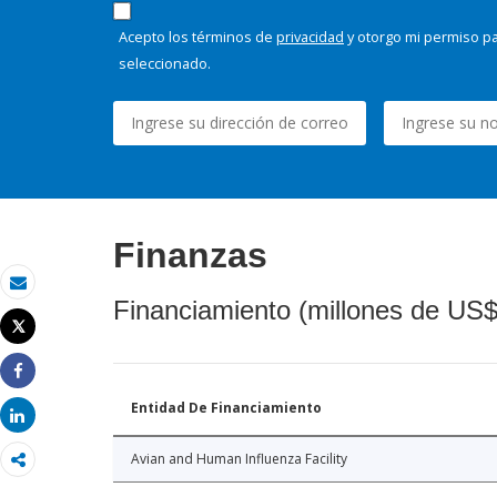
Acepto los términos de
privacidad
y otorgo mi permiso pa
seleccionado.
Finanzas
Correo electrónico
Financiamiento (millones de US$
Tweet
Imprimir
Share
Entidad De Financiamiento
Share
Avian and Human Influenza Facility