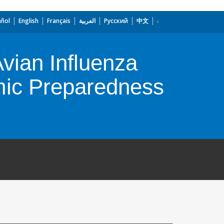
añol
English
Français
العربية
Русский
中文
Avian Influenza
mic Preparedness