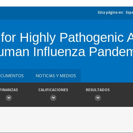
Esta página en:
Esp
 for Highly Pathogenic 
uman Influenza Pande
CUMENTOS
NOTICIAS Y MEDIOS
FINANZAS
CALIFICACIONES
RESULTADOS