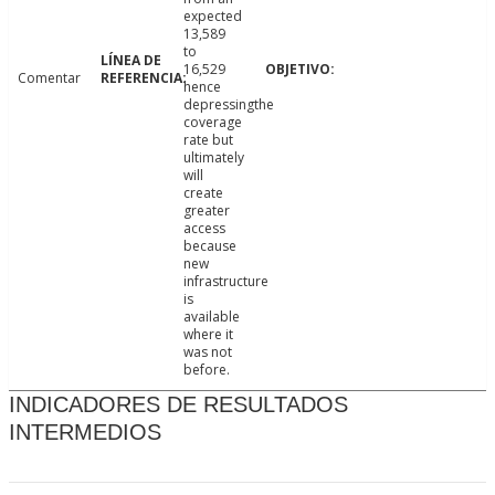
expected
13,589
to
16,529
Comentar
hence
depressingthe
coverage
rate but
ultimately
will
create
greater
access
because
new
infrastructure
is
available
where it
was not
before.
INDICADORES DE RESULTADOS
INTERMEDIOS