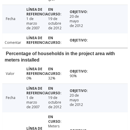
20 de
Fecha
1 de
19 de
mayo
marzo
octubre
de 2012
de 2007
de 2012
Comentar
Percentage of households in the project area with
meters installed
Valor
90%
0%
32%
20 de
Fecha
1 de
19 de
mayo
marzo
octubre
de 2012
de 2007
de 2012
Meters