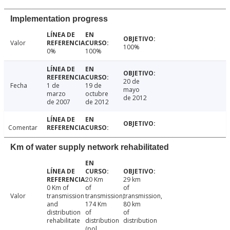
Implementation progress
Valor
100%
0%
100%
20 de
Fecha
1 de
19 de
mayo
marzo
octubre
de 2012
de 2007
de 2012
Comentar
Km of water supply network rehabilitated
20 Km
29 km
0 Km of
of
of
Valor
transmission
transmission,
transmission,
and
174 Km
80 km
distribution
of
of
rehabilitate
distribution
distribution
(pol