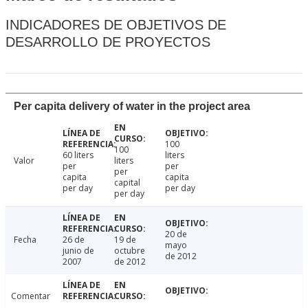
INDICADORES DE OBJETIVOS DE
DESARROLLO DE PROYECTOS
Per capita delivery of water in the project area
100
100
60 liters
liters
Valor
liters
per
per
per
capita
capita
capital
per day
per day
per day
20 de
Fecha
26 de
19 de
mayo
junio de
octubre
de 2012
2007
de 2012
Comentar