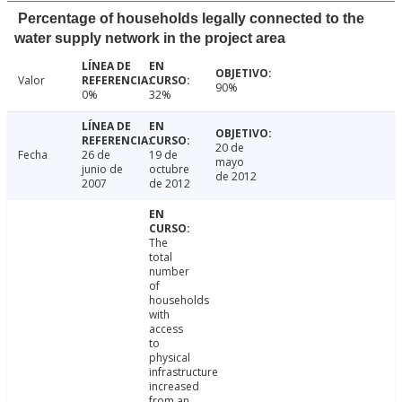
Percentage of households legally connected to the
water supply network in the project area
Valor
90%
0%
32%
20 de
Fecha
26 de
19 de
mayo
junio de
octubre
de 2012
2007
de 2012
The
total
number
of
households
with
access
to
physical
infrastructure
increased
from an