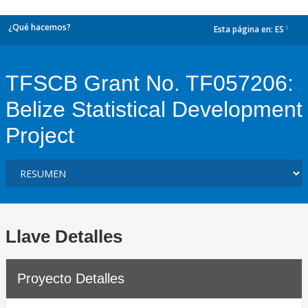
¿Qué hacemos?
Esta página en:
ES
dropdown
TFSCB Grant No. TF057206:
Belize Statistical Development
Project
Llave Detalles
Proyecto Detalles