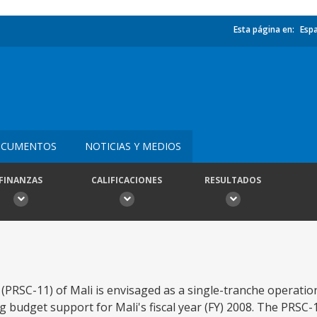
Esta página en:
Esp
CUMENTOS
NOTICIAS Y MEDIOS
FINANZAS
CALIFICACIONES
RESULTADOS
PRSC-11) of Mali is envisaged as a single-tranche operatio
udget support for Mali's fiscal year (FY) 2008. The PRSC-