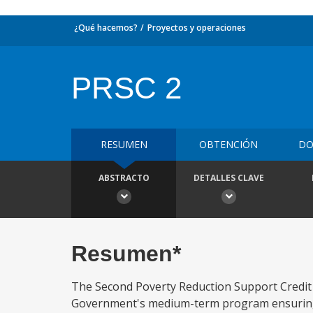
¿Qué hacemos?
Proyectos y operaciones
PRSC 2
RESUMEN
OBTENCIÓN
DO
ABSTRACTO
DETALLES CLAVE
Resumen*
The Second Poverty Reduction Support Credit (
Government's medium-term program ensuring b