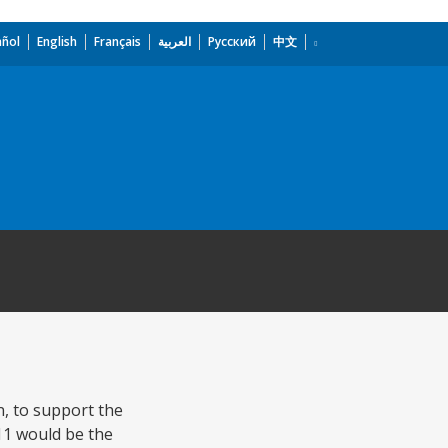
añol
English
Français
العربية
Русский
中文
n, to support the
11 would be the