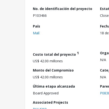
No. de identificación del proyecto
Esta
P103466
Close
País
Fech
Malí
18 de
1
Orga
Costo total del proyecto
N/A
US$ 42.00 millones
Monto del Compromiso
Cate
US$ 42.00 millones
N/A
Última etapa alcanzada
Pare
Board Approved
P083
Associated Projects