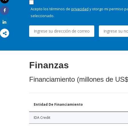
Imprimir
Acepto los términos de
privacidad
y otorgo mi permiso pa
Share
seleccionado.
Share
Finanzas
Financiamiento (millones de US$
Entidad De Financiamiento
IDA Credit