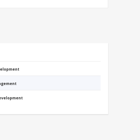
evelopment
nagement
Development