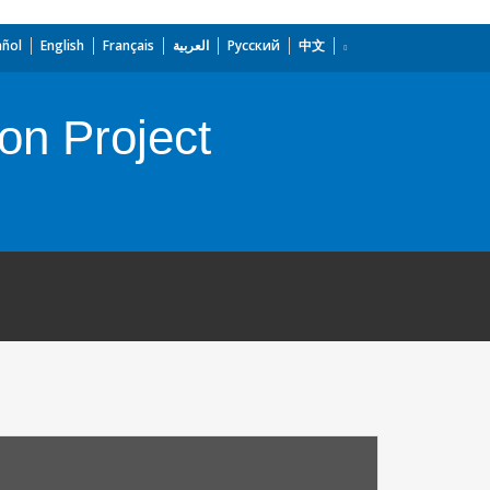
añol
English
Français
العربية
Русский
中文
ion Project