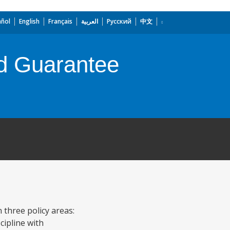
añol
English
Français
العربية
Русский
中文
ed Guarantee
 three policy areas:
cipline with