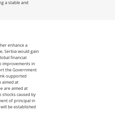
ng a stable and
ther enhance a
e, Serbia would gain
lobal financial
 to improvements in
port the Government
Bank-supported
n aimed at
e are aimed at
p shocks caused by
nt of principal in
will be established