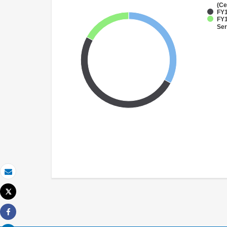
(Ce
FY1
FY1
Ser
Correo electrónico
Tweet
Imprimir
Share