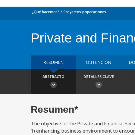
¿Qué hacemos?
Proyectos y operaciones
Private and Finan
RESUMEN
OBTENCIÓN
DO
ABSTRACTO
DETALLES CLAVE
Resumen*
The objective of the Private and Financial Sec
1) enhancing business environment to encourag