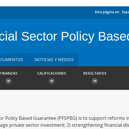
Esta página en:
Esp
cial Sector Policy Bas
CUMENTOS
NOTICIAS Y MEDIOS
FINANZAS
CALIFICACIONES
RESULTADOS
tor Policy Based Guarantee (PFSPBG) is to support reforms in
e private sector investment; 2) strengthening financial dis