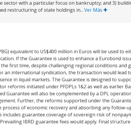
 sector with a particular focus on bankruptcy; and 3) buildi
ed restructuring of state holdings in...
Ver Más
G) equivalent to US$400 million in Euros will be used to ei
cation. If the Guarantee is used to enhance a Eurobond issu
 the first time, despite challenging regional conditions and g
or an international syndication, the transaction would lead
esence in liquid markets. The Guarantee is designed to sup
ector reforms initiated under PFDPLs 1&2 as well as earlier 
sed Guarantee will also be complemented by a DPL operatio
gement. Further, the reforms supported under the Guarante
e process of economic recovery and absorbing any follow-u
e includes guarantee coverage of sovereign risk of nonpayme
Prevailing IBRD guarantee fees would apply. Final structure 