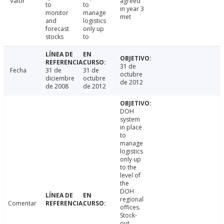
Valor
agreed
to
to
in year 3
monitor
manage
met
and
logistics
forecast
only up
stocks
to
31 de
Fecha
31 de
31 de
octubre
diciembre
octubre
de 2012
de 2008
de 2012
DOH
system
in place
to
manage
logistics
only up
to the
level of
the
DOH
regional
Comentar
offices.
Stock-
out