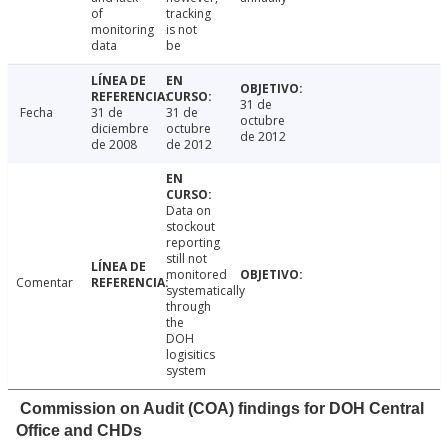
of
tracking
monitoring
is not
data
be
31 de
Fecha
31 de
31 de
octubre
diciembre
octubre
de 2012
de 2008
de 2012
Data on
stockout
reporting
still not
monitored
Comentar
systematically
through
the
DOH
logisitics
system
Commission on Audit (COA) findings for DOH Central
Office and CHDs