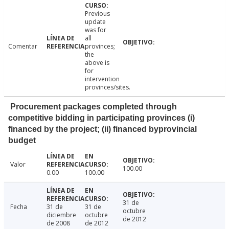
Previous
update
was for
all
Comentar
provinces;
the
above is
for
intervention
provinces/sites.
Procurement packages completed through
competitive bidding in participating provinces (i)
financed by the project; (ii) financed byprovincial
budget
Valor
100.00
0.00
100.00
31 de
Fecha
31 de
31 de
octubre
diciembre
octubre
de 2012
de 2008
de 2012