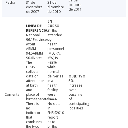
31 de
Fecha
31 de
31 de
octubre
diciembre
diciembre
de 2011
de 2007
de 2010
Births
National
attended
96.1Provinces
by
w/out
health
ARMM
personnel
94.5ARMM
(MD, RN,
90.6Note:
MW) is
The
~83%
FHSIS
while
collects
normal
data on
deliveries
attendance
in a
5%
at birth
health
increase
and
facility
over
Comentar
place of
were
baseline
birthseparately.
~44%.
of
There is
No data
participating
no
in
localities
indicator
FHSIS2010
that
report
combines
as to
the two.
births