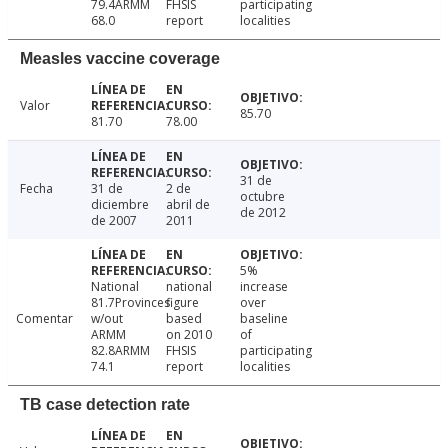
79.4ARMM
FHSIS
participating
68.0
report
localities
Measles vaccine coverage
Valor
85.70
81.70
78.00
31 de
Fecha
31 de
2 de
octubre
diciembre
abril de
de 2012
de 2007
2011
5%
National
national
increase
81.7Provinces
figure
over
Comentar
w/out
based
baseline
ARMM
on 2010
of
82.8ARMM
FHSIS
participating
74.1
report
localities
TB case detection rate