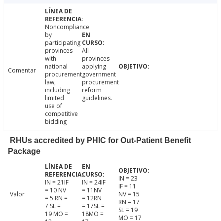
Noncompliance
by
participating
provinces
All
with
provinces
national
applying
Comentar
procurement
government
law,
procurement
including
reform
limited
guidelines.
use of
competitive
bidding
RHUs accredited by PHIC for Out-Patient Benefit
Package
IN = 23
IN = 21IF
IN = 24IF
IF = 11
= 10 NV
= 11NV
Valor
NV = 15
= 5 RN =
= 12RN
RN = 17
7 SL =
= 17SL =
SL = 19
19 MO =
18MO =
MO = 17