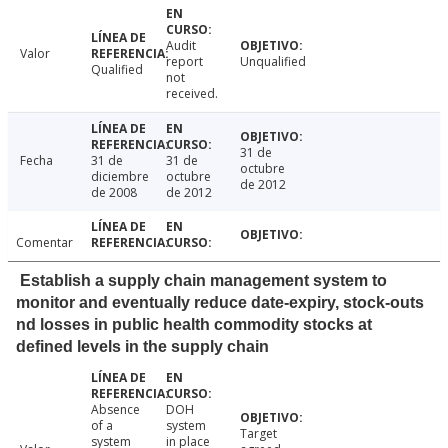
Audit
Valor
report
Unqualified
Qualified
not
received.
31 de
Fecha
31 de
31 de
octubre
diciembre
octubre
de 2012
de 2008
de 2012
Comentar
Establish a supply chain management system to
monitor and eventually reduce date-expiry, stock-outs
nd losses in public health commodity stocks at
defined levels in the supply chain
Absence
DOH
of a
system
Target
system
in place