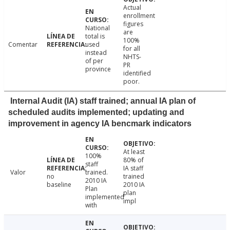
Actual
enrollment
figures
National
are
total is
100%
Comentar
used
for all
instead
NHTS-
of per
PR
province
identified
poor.
Internal Audit (IA) staff trained; annual IA plan of
scheduled audits implemented; updating and
improvement in agency IA bencmark indicators
At least
100%
80% of
staff
IA staff
Valor
trained.
no
trained
2010 IA
baseline
2010 IA
Plan
plan
implemented
impl
with