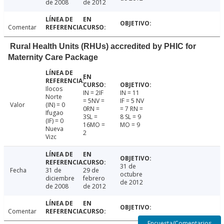
de 2008
de 2012
Comentar
Rural Health Units (RHUs) accredited by PHIC for
Maternity Care Package
Ilocos
IN = 2IF
IN = 11
Norte
= 5NV =
IF = 5 NV
Valor
(IN) = 0
0RN =
= 7 RN =
Ifugao
3SL =
8 SL = 9
(IF) = 0
16MO =
MO = 9
Nueva
2
Vizc
31 de
Fecha
31 de
29 de
octubre
diciembre
febrero
de 2012
de 2008
de 2012
Comentar
Encuesta/Comentarios