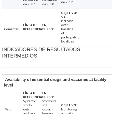
diciembre
diciembre
de 2012
de 2007
de 2010
5%
increase
over
Comentar
baseline
of
participating
localities
INDICADORES DE RESULTADOS
INTERMEDIOS
Availability of essential drugs and vaccines at facility
level
Systemic
Stockouts
stock-
still
Valor
outs
occur;
Monitoring
and lack
however,
annually