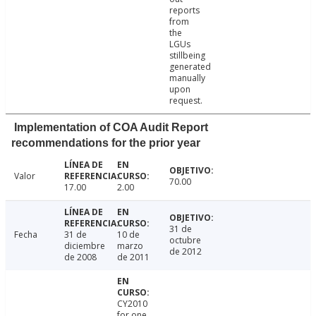
reports
from
the
LGUs
stillbeing
generated
manually
upon
request.
Implementation of COA Audit Report
recommendations for the prior year
Valor
70.00
17.00
2.00
31 de
Fecha
31 de
10 de
octubre
diciembre
marzo
de 2012
de 2008
de 2011
CY2010
for one