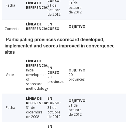
31 de
Fecha
31 de
octubre
octubre
de 2012
de 2012
Comentar
Participating provinces scorecard developed,
implemented and scores improved in convergence
sites
Initial
Valor
development
20
20
of
provinces
provinces
scorecard
methodology
31 de
Fecha
31 de
31 de
octubre
diciembre
octubre
de 2012
de 2008
de 2012