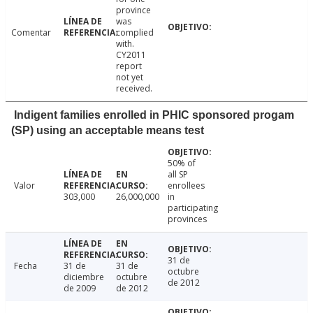
province
was
Comentar
complied
with.
CY2011
report
not yet
received.
Indigent families enrolled in PHIC sponsored progam
(SP) using an acceptable means test
50% of
all SP
Valor
enrollees
303,000
26,000,000
in
participating
provinces
31 de
Fecha
31 de
31 de
octubre
diciembre
octubre
de 2012
de 2009
de 2012