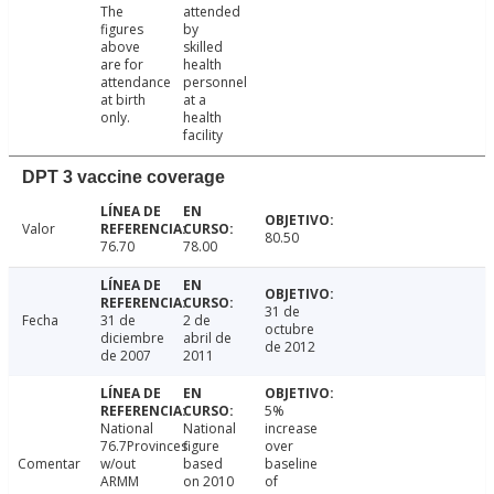
The
attended
figures
by
above
skilled
are for
health
attendance
personnel
at birth
at a
only.
health
facility
DPT 3 vaccine coverage
Valor
80.50
76.70
78.00
31 de
Fecha
31 de
2 de
octubre
diciembre
abril de
de 2012
de 2007
2011
5%
National
National
increase
76.7Provinces
figure
over
Comentar
w/out
based
baseline
ARMM
on 2010
of