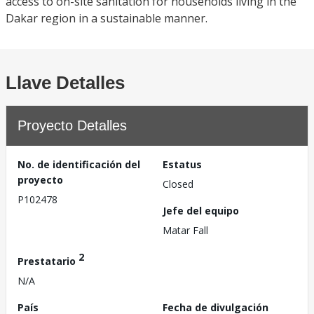
access to on-site sanitation for households living in the
Dakar region in a sustainable manner.
Llave Detalles
Proyecto Detalles
No. de identificación del
Estatus
proyecto
Closed
P102478
Jefe del equipo
Matar Fall
2
Prestatario
N/A
País
Fecha de divulgación