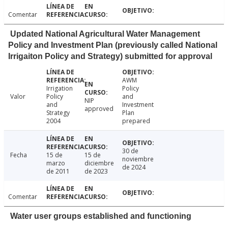
Comentar
Updated National Agricultural Water Management
Policy and Investment Plan (previously called National
Irrigaiton Policy and Strategy) submitted for approval
AWM
Irrigation
Policy
Valor
Policy
and
NIP
and
Investment
approved
Strategy
Plan
2004
prepared
30 de
Fecha
15 de
15 de
noviembre
marzo
diciembre
de 2024
de 2011
de 2023
Comentar
Water user groups established and functioning