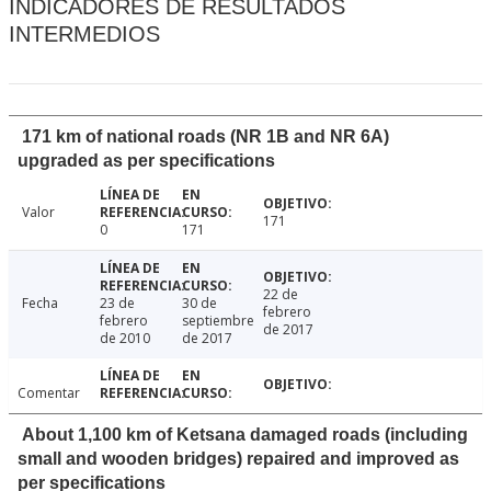
INDICADORES DE RESULTADOS
INTERMEDIOS
171 km of national roads (NR 1B and NR 6A)
upgraded as per specifications
Valor
171
0
171
22 de
Fecha
23 de
30 de
febrero
febrero
septiembre
de 2017
de 2010
de 2017
Comentar
About 1,100 km of Ketsana damaged roads (including
small and wooden bridges) repaired and improved as
per specifications