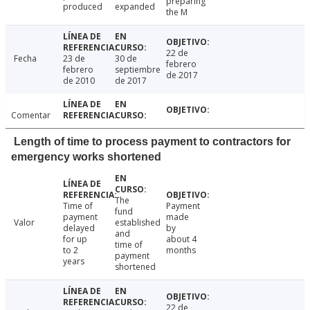
preparing
produced
expanded
the M
22 de
Fecha
23 de
30 de
febrero
febrero
septiembre
de 2017
de 2010
de 2017
Comentar
Length of time to process payment to contractors for
emergency works shortened
The
Time of
Payment
fund
payment
made
Valor
established
delayed
by
and
for up
about 4
time of
to 2
months
payment
years
shortened
22 de