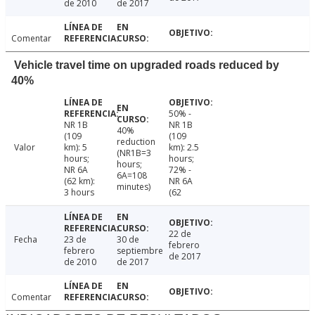
de 2010
de 2017
Comentar
Vehicle travel time on upgraded roads reduced by
40%
50% -
NR 1B
NR 1B
40%
(109
(109
reduction
Valor
km): 5
km): 2.5
(NR1B=3
hours;
hours;
hours;
NR 6A
72% -
6A=108
(62 km):
NR 6A
minutes)
3 hours
(62
22 de
Fecha
23 de
30 de
febrero
febrero
septiembre
de 2017
de 2010
de 2017
Comentar