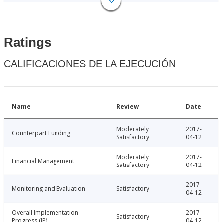
Ratings
CALIFICACIONES DE LA EJECUCIÓN
Name
Review
Date
Moderately
2017-
Counterpart Funding
Satisfactory
04-12
Moderately
2017-
Financial Management
Satisfactory
04-12
2017-
Monitoring and Evaluation
Satisfactory
04-12
Overall Implementation
2017-
Satisfactory
Progress (IP)
04-12