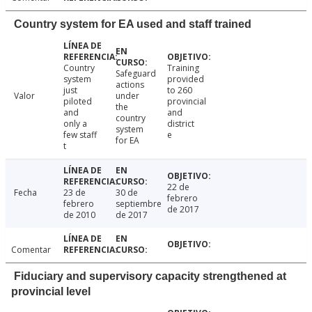
Country system for EA used and staff trained
Country
Training
Safeguard
system
provided
actions
just
to 260
Valor
under
piloted
provincial
the
and
and
country
only a
district
system
few staff
e
for EA
t
22 de
Fecha
23 de
30 de
febrero
febrero
septiembre
de 2017
de 2010
de 2017
Comentar
Fiduciary and supervisory capacity strengthened at
provincial level