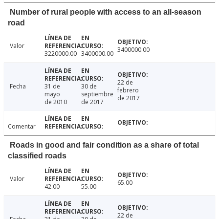
Number of rural people with access to an all-season
road
Valor
3400000.00
3220000.00
3400000.00
22 de
Fecha
31 de
30 de
febrero
mayo
septiembre
de 2017
de 2010
de 2017
Comentar
Roads in good and fair condition as a share of total
classified roads
Valor
65.00
42.00
55.00
22 de