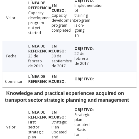
Impletmentation
of
Capacity
Capacity
training
Valor
development
development
program
program
program
is on-
not yet
completed
going
started
an
22 de
Fecha
23 de
30 de
febrero
febrero
septiembre
de 2017
de 2010
de 2017
Comentar
Knowledge and practical experiences acquired on
transport sector strategic planning and management
Strategic
plan
First
Strategic
updated
Valor
sector
Plan
- Basis
strategic
updated
for
plan
and