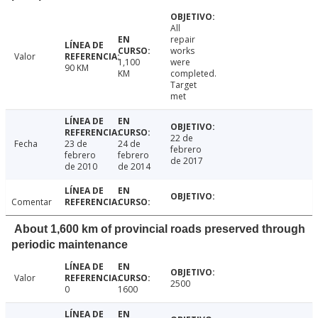
All
repair
works
Valor
1,100
were
90 KM
KM
completed.
Target
met
22 de
Fecha
23 de
24 de
febrero
febrero
febrero
de 2017
de 2010
de 2014
Comentar
About 1,600 km of provincial roads preserved through
periodic maintenance
Valor
2500
0
1600