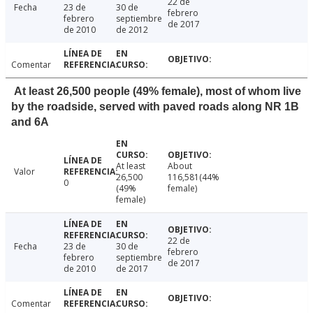
22 de
Fecha
23 de
30 de
febrero
febrero
septiembre
de 2017
de 2010
de 2012
Comentar
At least 26,500 people (49% female), most of whom live
by the roadside, served with paved roads along NR 1B
and 6A
At least
About
Valor
26,500
116,581(44%
0
(49%
female)
female)
22 de
Fecha
23 de
30 de
febrero
febrero
septiembre
de 2017
de 2010
de 2017
Comentar