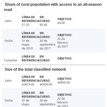
Share of rural population with access to an all-season
road
Valor
64.00
57.20
60.40
22 de
Fecha
31 de
30 de
febrero
mayo
septiembre
de 2017
de 2010
de 2017
Comentar
Size of the total classified network
Valor
40000.00
30679.00
40000.00
22 de
Fecha
31 de
30 de
febrero
mayo
septiembre
de 2017