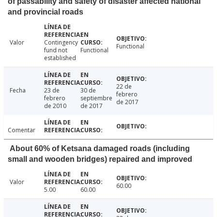
of passability and safety of disaster affected national
and provincial roads
Valor
Contingency
Functional
fund not
Functional
established
22 de
Fecha
23 de
30 de
febrero
febrero
septiembre
de 2017
de 2010
de 2017
Comentar
About 60% of Ketsana damaged roads (including
small and wooden bridges) repaired and improved
Valor
60.00
5.00
60.00