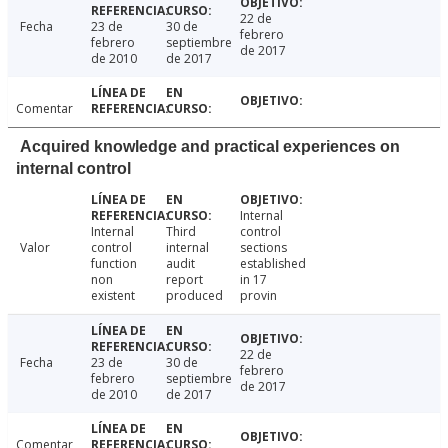
22 de
Fecha
23 de
30 de
febrero
febrero
septiembre
de 2017
de 2010
de 2017
Comentar
Acquired knowledge and practical experiences on
internal control
Internal
Internal
Third
control
Valor
control
internal
sections
function
audit
established
non
report
in 17
existent
produced
provin
22 de
Fecha
23 de
30 de
febrero
febrero
septiembre
de 2017
de 2010
de 2017
Comentar