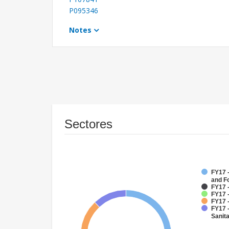
P095346
Notes
Sectores
FY17 -
and F
FY17 
FY17 
FY17 
FY17 
Sanit