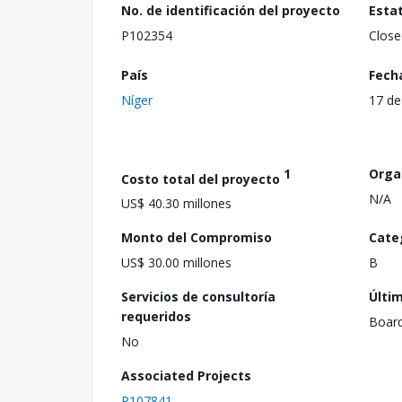
No. de identificación del proyecto
Esta
P102354
Close
País
Fech
Níger
17 de
1
Orga
Costo total del proyecto
N/A
US$ 40.30 millones
Monto del Compromiso
Cate
US$ 30.00 millones
B
Servicios de consultoría
Últi
requeridos
Boar
No
Associated Projects
P107841