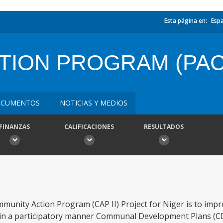
Esta página en:
Esp
TION PROGRAM (PAC
CUMENTOS
NOTICIAS Y MEDIOS
FINANZAS
CALIFICACIONES
RESULTADOS
munity Action Program (CAP II) Project for Niger is to impr
 in a participatory manner Communal Development Plans (C