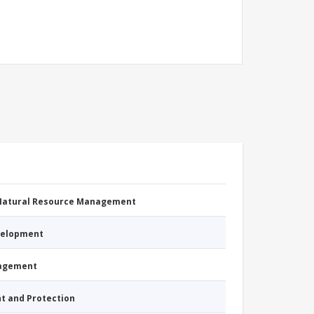
 Natural Resource Management
evelopment
nagement
nt and Protection