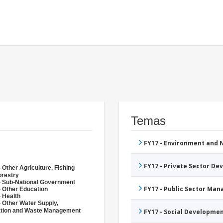
Temas
FY17 - Environment and
FY17 - Private Sector D
 Other Agriculture, Fishing
orestry
- Sub-National Government
FY17 - Public Sector Ma
- Other Education
- Health
- Other Water Supply,
ation and Waste Management
FY17 - Social Developme