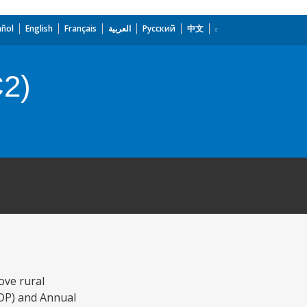
añol
English
Français
العربية
Русский
中文
2)
ove rural
DP) and Annual