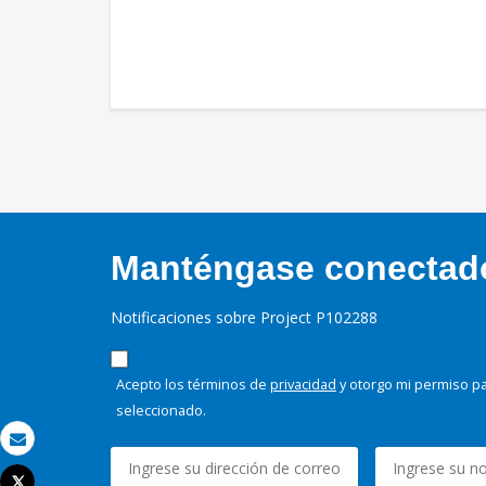
Manténgase conectado,
Notificaciones sobre Project P102288
Acepto los términos de
privacidad
y otorgo mi permiso pa
seleccionado.
Correo electrónico
Tweet