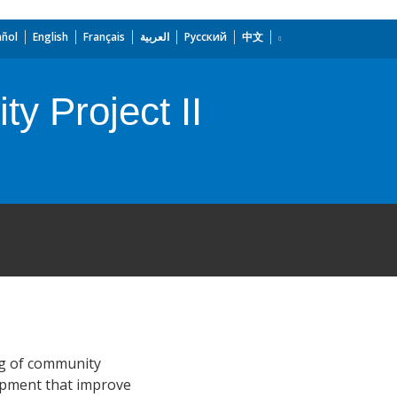
añol
English
Français
العربية
Русский
中文
y Project II
ing of community
opment that improve