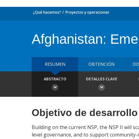
¿Qué hacemos?
Proyectos y operaciones
Afghanistan: Emer
RESUMEN
OBTENCIÓN
DO
ABSTRACTO
DETALLES CLAVE
Objetivo de desarrollo
Building on the current NSP, the NSP II will 
level governance, and to support community