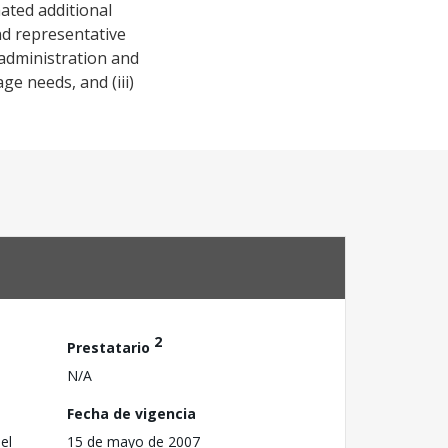
mated additional
and representative
 administration and
ge needs, and (iii)
2
Prestatario
N/A
Fecha de vigencia
el
15 de mayo de 2007