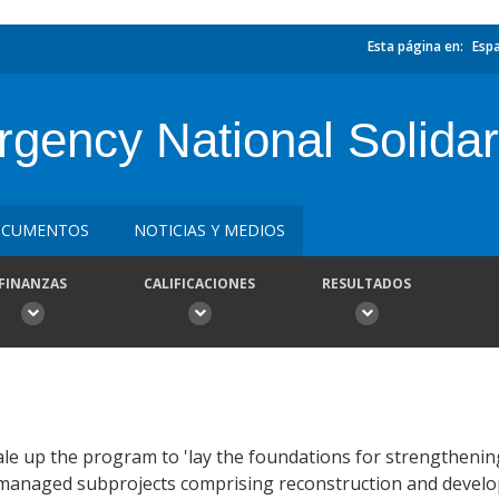
Esta página en:
Esp
gency National Solidarit
CUMENTOS
NOTICIAS Y MEDIOS
FINANZAS
CALIFICACIONES
RESULTADOS
scale up the program to 'lay the foundations for strengthen
-managed subprojects comprising reconstruction and devel