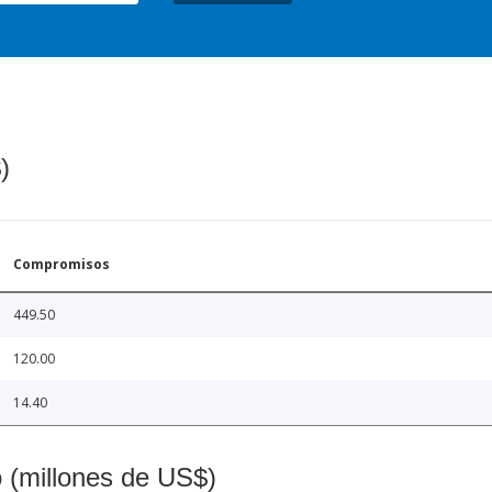
)
Compromisos
449.50
120.00
14.40
o (millones de US$)