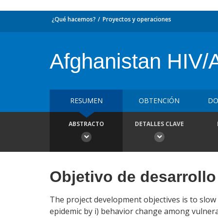
¿Qué hacemos?
Proyectos y operaciones
Afghanistan HIV/
RESUMEN
OBTENCIÓN
DO
ABSTRACTO
DETALLES CLAVE
Objetivo de desarrollo
The project development objectives is to slow
epidemic by i) behavior change among vulnera