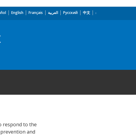
añol
English
Français
العربية
Русский
中文
t
to respond to the
V prevention and