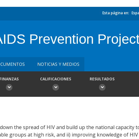
Esta página en:
Esp
AIDS Prevention Projec
CUMENTOS
NOTICIAS Y MEDIOS
FINANZAS
CALIFICACIONES
RESULTADOS
 down the spread of HIV and build up the national capacity 
ble groups at high risk, and ii) improving knowledge of HI