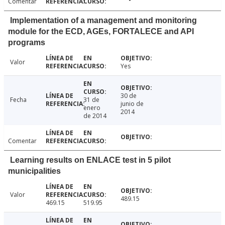
Comentar
Implementation of a management and monitoring
module for the ECD, AGEs, FORTALECE and API
programs
Valor
Yes
30 de
Fecha
31 de
junio de
enero
2014
de 2014
Comentar
Learning results on ENLACE test in 5 pilot
municipalities
Valor
489.15
469.15
519.95