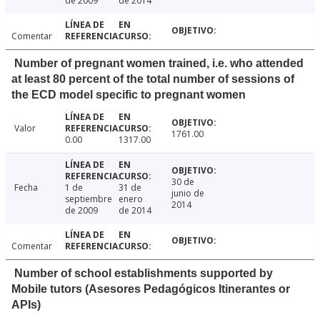
de 2009
de 2014
Comentar
Number of pregnant women trained, i.e. who attended
at least 80 percent of the total number of sessions of
the ECD model specific to pregnant women
Valor
1761.00
0.00
1317.00
30 de
Fecha
1 de
31 de
junio de
septiembre
enero
2014
de 2009
de 2014
Comentar
Number of school establishments supported by
Mobile tutors (Asesores Pedagógicos Itinerantes or
APIs)