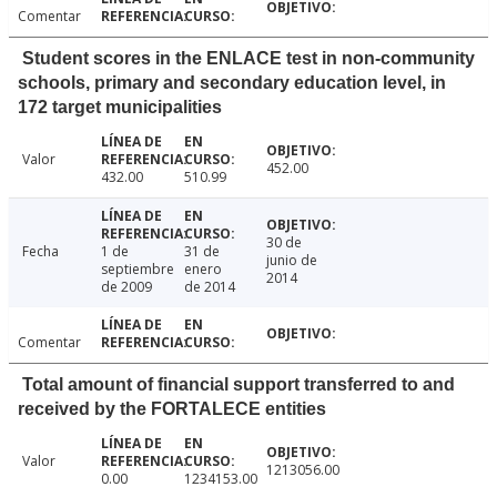
Comentar
Student scores in the ENLACE test in non-community
schools, primary and secondary education level, in
172 target municipalities
Valor
452.00
432.00
510.99
30 de
Fecha
1 de
31 de
junio de
septiembre
enero
2014
de 2009
de 2014
Comentar
Total amount of financial support transferred to and
received by the FORTALECE entities
Valor
1213056.00
0.00
1234153.00