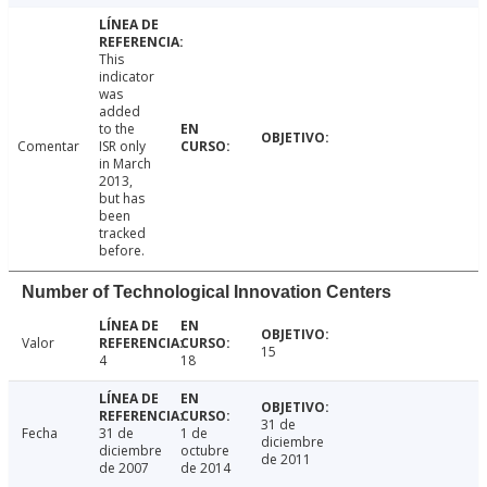
This
indicator
was
added
to the
Comentar
ISR only
in March
2013,
but has
been
tracked
before.
Number of Technological Innovation Centers
Valor
15
4
18
31 de
Fecha
31 de
1 de
diciembre
diciembre
octubre
de 2011
de 2007
de 2014