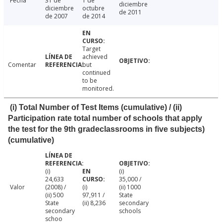
Fecha
31 de
1 de
diciembre
diciembre
octubre
de 2011
de 2007
de 2014
Target
achieved
Comentar
but
continued
to be
monitored.
(i) Total Number of Test Items (cumulative) / (ii)
Participation rate total number of schools that apply
the test for the 9th gradeclassrooms in five subjects)
(cumulative)
(i)
(i)
24,633
35,000 /
Valor
(2008) /
(i)
(ii) 1000
(ii) 500
97,911 /
State
State
(ii) 8,236
secondary
secondary
schools
schoo