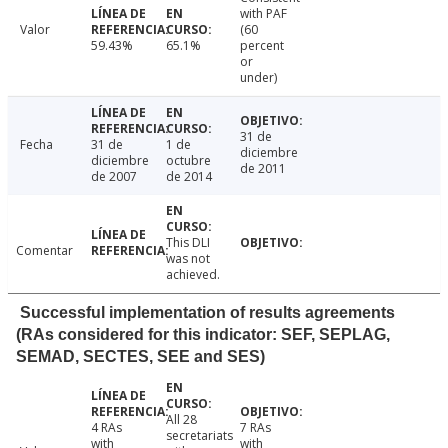
with PAF
Valor
(60
59.43%
65.1%
percent
or
under)
31 de
Fecha
31 de
1 de
diciembre
diciembre
octubre
de 2011
de 2007
de 2014
This DLI
Comentar
was not
achieved.
Successful implementation of results agreements
(RAs considered for this indicator: SEF, SEPLAG,
SEMAD, SECTES, SEE and SES)
All 28
4 RAs
7 RAs
secretariats
with
with