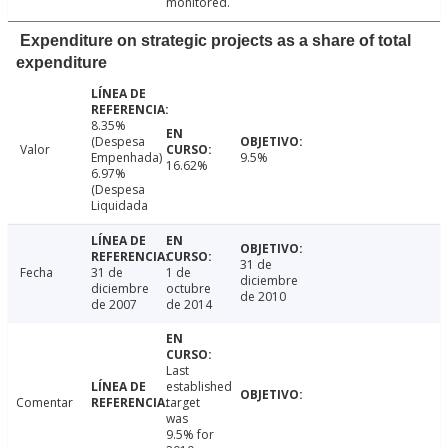
monitored.
Expenditure on strategic projects as a share of total
expenditure
8.35%
(Despesa
Valor
Empenhada)
9.5%
16.62%
6.97%
(Despesa
Liquidada
31 de
Fecha
31 de
1 de
diciembre
diciembre
octubre
de 2010
de 2007
de 2014
Last
established
Comentar
target
was
9.5% for