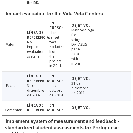
the ISR.
Impact evaluation for the Vida Vida Centers
Methodology
This
for
target
using
No
was
Valor
DATASUS
impact
excluded
panel
evaluation
from
data
system
the
with
project
moni
in 2011.
31 de
Fecha
31 de
1 de
diciembre
diciembre
octubre
de 2011
de 2007
de 2014
Comentar
Implement system of measurement and feedback -
standardized student assessments for Portuguese