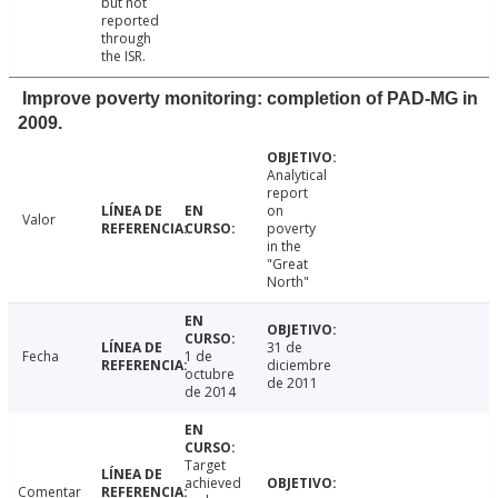
but not
reported
through
the ISR.
Improve poverty monitoring: completion of PAD-MG in
2009.
Analytical
report
on
Valor
poverty
in the
"Great
North"
31 de
Fecha
1 de
diciembre
octubre
de 2011
de 2014
Target
achieved
Comentar