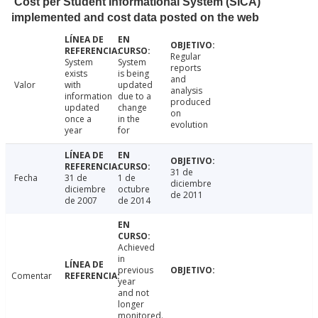
Cost per Student Informational System (SICA)
implemented and cost data posted on the web
Regular
System
System
reports
exists
is being
and
Valor
with
updated
analysis
information
due to a
produced
updated
change
on
once a
in the
evolution
year
for
31 de
Fecha
31 de
1 de
diciembre
diciembre
octubre
de 2011
de 2007
de 2014
Achieved
in
previous
Comentar
year
and not
longer
monitored.