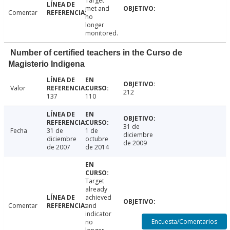
Target
met and
Comentar
no
longer
monitored.
Number of certified teachers in the Curso de
Magisterio Indigena
Valor
212
137
110
31 de
Fecha
31 de
1 de
diciembre
diciembre
octubre
de 2009
de 2007
de 2014
Target
already
achieved
Comentar
and
indicator
Encuesta/Comentarios
no