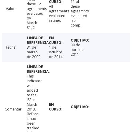
11 of
these 12
All
these
Valor
agreements
agreements
agreemnts
evaluated
evaluated
evaluated
by
in time.
fro
March
compl
31, 2
30 de
Fecha
31 de
1 de
abril de
marzo
octubre
2011
de 2009
de 2014
This
indicator
was
added
to the
ISR in
March
Comentar
2013.
Before
it had
been
tracked