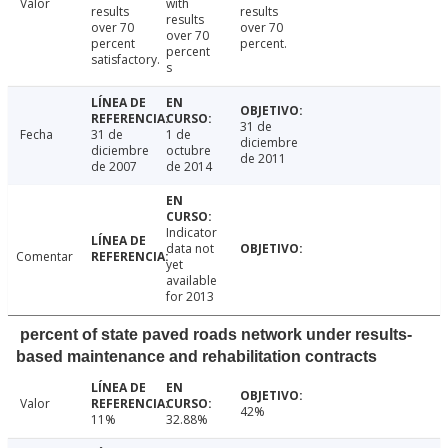
Valor
with
results
results
results
over 70
over 70
over 70
percent
percent.
percent
satisfactory.
s
31 de
Fecha
31 de
1 de
diciembre
diciembre
octubre
de 2011
de 2007
de 2014
Indicator
data not
Comentar
yet
available
for 2013
percent of state paved roads network under results-
based maintenance and rehabilitation contracts
Valor
42%
11%
32.88%