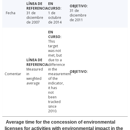
31 de
Fecha
31 de
1 de
diciembre
diciembre
octubre
de 2011
de 2007
de 2014
This
target
was not
met, but
due to a
difference
Measured
in the
Comentar
in
measurement
weighted
of the
average
indicator,
it has
not
been
tracked
since
2010.
Average time for the concession of environmental
licenses for activities with environmental impact in the