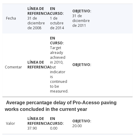
31 de
Fecha
31 de
1 de
diciembre
diciembre
octubre
de 2011
de 2008
de 2014
Target
already
achieved
in 2010,
Comentar
but
indicator
is
continued
to be
measured.
Average percantage delay of Pro-Acesso paving
works concluded in the current year
Valor
20.00
37.90
0.00