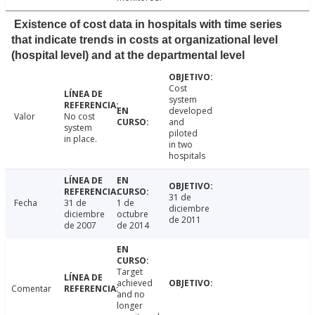
Existence of cost data in hospitals with time series
that indicate trends in costs at organizational level
(hospital level) and at the departmental level
Cost
system
developed
Valor
No cost
and
system
piloted
in place.
in two
hospitals
31 de
Fecha
31 de
1 de
diciembre
diciembre
octubre
de 2011
de 2007
de 2014
Target
achieved
Comentar
and no
longer