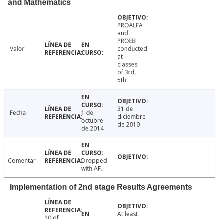
and Mathematics
PROALFA
and
PROEB
Valor
conducted
at
classes
of 3rd,
5th
31 de
Fecha
1 de
diciembre
octubre
de 2010
de 2014
Comentar
Dropped
with AF.
Implementation of 2nd stage Results Agreements
At least
10 of