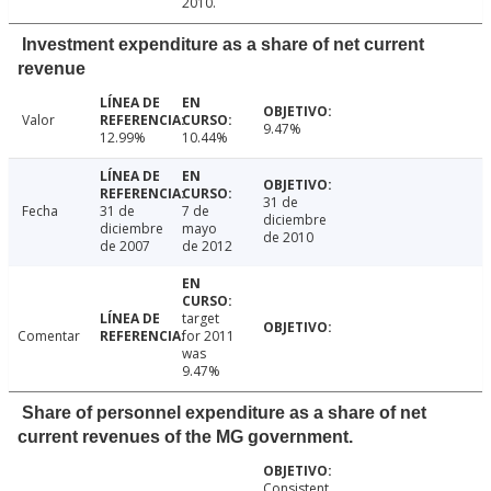
2010.
Investment expenditure as a share of net current
revenue
Valor
9.47%
12.99%
10.44%
31 de
Fecha
31 de
7 de
diciembre
diciembre
mayo
de 2010
de 2007
de 2012
target
Comentar
for 2011
was
9.47%
Share of personnel expenditure as a share of net
current revenues of the MG government.
Consistent