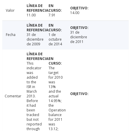
Valor
14.00
11.00
7.91
31 de
Fecha
31 de
1 de
diciembre
diciembre
octubre
de 2011
de 2009
de 2014
This
indicator
The
was
target
added
for 2010
to the
was
ISR in
13%
March
and the
Comentar
2013.
actual
Before
14.95%;
it had
the
been
Operation
tracked
balance
but not
for 2011
reported
was
through
13.12;