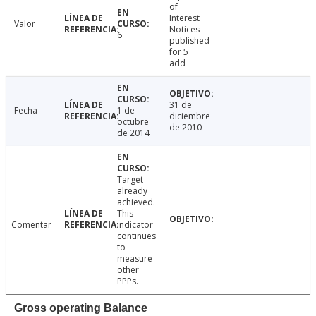
of
Interest
Valor
Notices
6
published
for 5
add
31 de
Fecha
1 de
diciembre
octubre
de 2010
de 2014
Target
already
achieved.
This
Comentar
indicator
continues
to
measure
other
PPPs.
Gross operating Balance