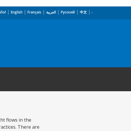
añol
English
Français
العربية
Русский
中文
ht flows in the
ctices. There are