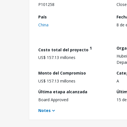
P101258
Close
País
Fech
China
8 de 
1
Orga
Costo total del proyecto
Hubei
US$ 157.13 millones
Depa
Monto del Compromiso
Cate
US$ 157.13 millones
A
Última etapa alcanzada
Últi
Board Approved
15 de
Notes