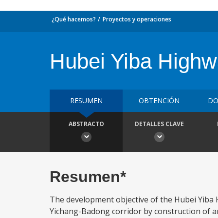
¿Qué hacemos?
Proyectos y operaciones
Hubei Yiba High
RESUMEN
OBTENCIÓN
DO
ABSTRACTO
DETALLES CLAVE
Resumen*
The development objective of the Hubei Yiba H
Yichang-Badong corridor by construction of 