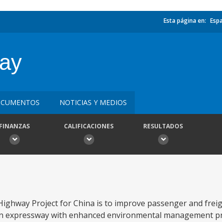
Esta página en:
Esp
way
CUMENTOS
NOTICIAS Y MEDIOS
FINANZAS
CALIFICACIONES
RESULTADOS
ighway Project for China is to improve passenger and freig
an expressway with enhanced environmental management pra