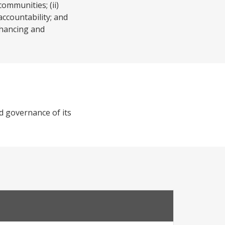
ommunities; (ii)
ccountability; and
nhancing and
nd governance of its