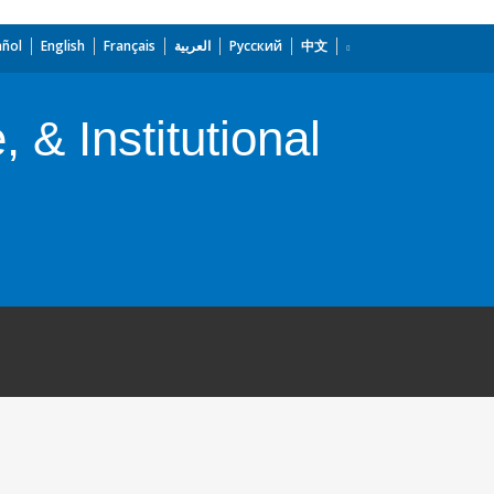
añol
English
Français
العربية
Русский
中文
& Institutional