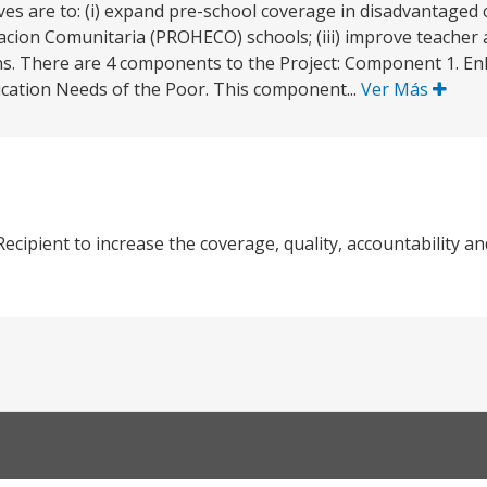
ves are to: (i) expand pre-school coverage in disadvantaged c
cion Comunitaria (PROHECO) schools; (iii) improve teacher a
izens. There are 4 components to the Project: Component 1. E
ucation Needs of the Poor. This component...
Ver Más
Recipient to increase the coverage, quality, accountability a