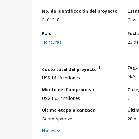
No. de identificación del proyecto
Esta
P101218
Close
País
Fech
Honduras
23 de
1
Orga
Costo total del proyecto
N/A
US$ 16.40 millones
Monto del Compromiso
Cate
US$ 15.37 millones
C
Última etapa alcanzada
Últi
Board Approved
28 de
Notes