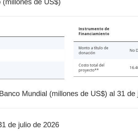
o (millones de US$)
Instrumento de
Financiamiento
Monto a título de
No D
donación
Costo total del
16.4
proyecto**
Banco Mundial (millones de US$) al 31 de 
31 de julio de 2026