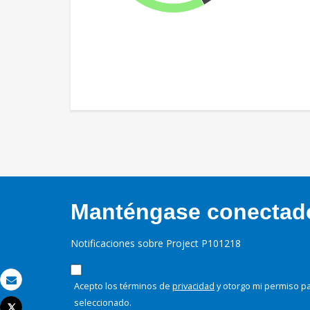
Manténgase conectado,
Notificaciones sobre Project P101218
Acepto los términos de
privacidad
y otorgo mi permiso pa
Correo electrónico
seleccionado.
Tweet