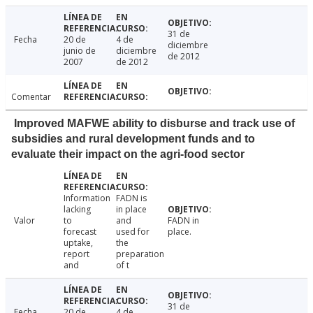
31 de
Fecha
20 de
4 de
diciembre
junio de
diciembre
de 2012
2007
de 2012
Comentar
Improved MAFWE ability to disburse and track use of
subsidies and rural development funds and to
evaluate their impact on the agri-food sector
Information
FADN is
lacking
in place
Valor
to
and
FADN in
forecast
used for
place.
uptake,
the
report
preparation
and
of t
31 de
Fecha
20 de
4 de