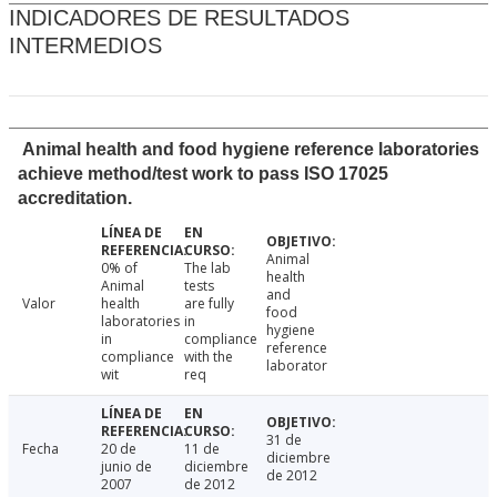
INDICADORES DE RESULTADOS
INTERMEDIOS
Animal health and food hygiene reference laboratories
achieve method/test work to pass ISO 17025
accreditation.
Animal
0% of
The lab
health
Animal
tests
and
Valor
health
are fully
food
laboratories
in
hygiene
in
compliance
reference
compliance
with the
laborator
wit
req
31 de
Fecha
20 de
11 de
diciembre
junio de
diciembre
de 2012
2007
de 2012