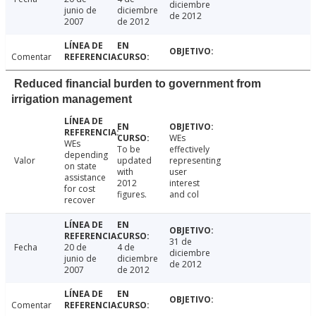
diciembre
junio de
diciembre
de 2012
2007
de 2012
Comentar
Reduced financial burden to government from
irrigation management
WEs
WEs
To be
effectively
depending
Valor
updated
representing
on state
with
user
assistance
2012
interest
for cost
figures.
and col
recover
31 de
Fecha
20 de
4 de
diciembre
junio de
diciembre
de 2012
2007
de 2012
Comentar