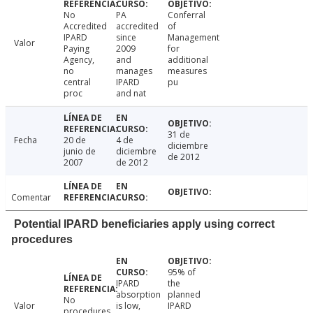
No
PA
Conferral
Accredited
accredited
of
IPARD
since
Management
Valor
Paying
2009
for
Agency,
and
additional
no
manages
measures
central
IPARD
pu
proc
and nat
31 de
Fecha
20 de
4 de
diciembre
junio de
diciembre
de 2012
2007
de 2012
Comentar
Potential IPARD beneficiaries apply using correct
procedures
95% of
IPARD
the
absorption
planned
No
Valor
is low,
IPARD
procedures,