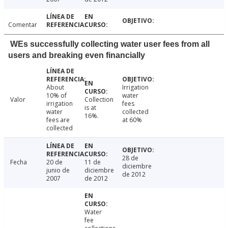
Comentar
WEs successfully collecting water user fees from all
users and breaking even financially
About
Irrigation
10% of
water
Valor
Collection
irrigation
fees
is at
water
collected
16%.
fees are
at 60%
collected
28 de
Fecha
20 de
11 de
diciembre
junio de
diciembre
de 2012
2007
de 2012
Water
fee