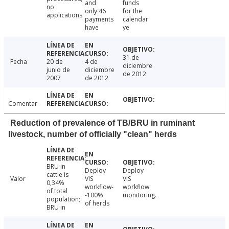
and
funds
no
only 46
for the
applications
payments
calendar
have
ye
31 de
Fecha
20 de
4 de
diciembre
junio de
diciembre
de 2012
2007
de 2012
Comentar
Reduction of prevalence of TB/BRU in ruminant
livestock, number of officially "clean" herds
BRU in
Deploy
Deploy
cattle is
Valor
VIS
VIS
0,34%
workflow-
workflow
of total
-100%
monitoring.
population;
of herds
BRU in