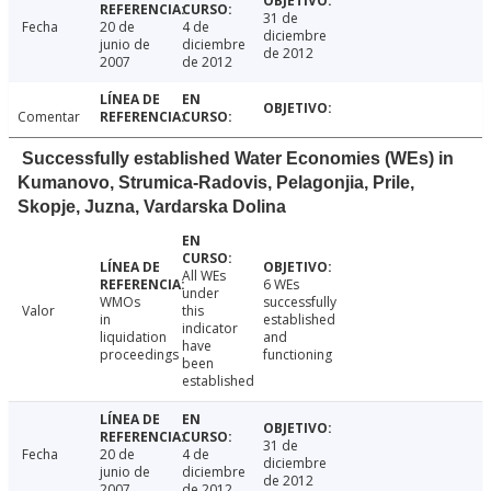
31 de
Fecha
20 de
4 de
diciembre
junio de
diciembre
de 2012
2007
de 2012
Comentar
Successfully established Water Economies (WEs) in
Kumanovo, Strumica-Radovis, Pelagonjia, Prile,
Skopje, Juzna, Vardarska Dolina
All WEs
6 WEs
under
WMOs
successfully
Valor
this
in
established
indicator
liquidation
and
have
proceedings
functioning
been
established
31 de
Fecha
20 de
4 de
diciembre
junio de
diciembre
de 2012
2007
de 2012