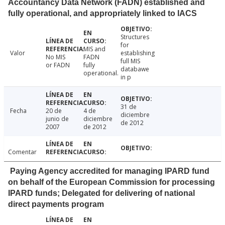
Accountancy Data Network (FADN) established and
fully operational, and appropriately linked to IACS
Structures
for
MIS and
Valor
establishing
No MIS
FADN
full MIS
or FADN
fully
databawe
operational.
in p
31 de
Fecha
20 de
4 de
diciembre
junio de
diciembre
de 2012
2007
de 2012
Comentar
Paying Agency accredited for managing IPARD fund
on behalf of the European Commission for processing
IPARD funds; Delegated for delivering of national
direct payments program