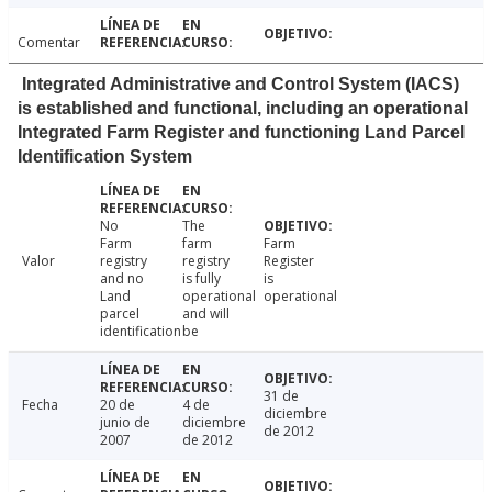
Comentar
Integrated Administrative and Control System (IACS)
is established and functional, including an operational
Integrated Farm Register and functioning Land Parcel
Identification System
No
The
Farm
farm
Farm
Valor
registry
registry
Register
and no
is fully
is
Land
operational
operational
parcel
and will
identification
be
31 de
Fecha
20 de
4 de
diciembre
junio de
diciembre
de 2012
2007
de 2012