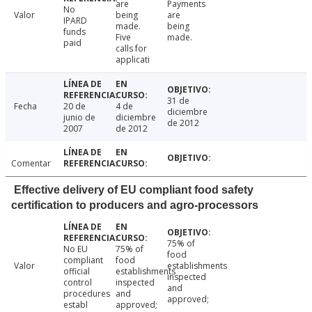
are
Payments
No
Valor
being
are
IPARD
made.
being
funds
Five
made.
paid
calls for
applicati
31 de
Fecha
20 de
4 de
diciembre
junio de
diciembre
de 2012
2007
de 2012
Comentar
Effective delivery of EU compliant food safety
certification to producers and agro-processors
75% of
No EU
75% of
food
compliant
food
Valor
establishments
official
establishments
inspected
control
inspected
and
procedures
and
approved;
establ
approved;