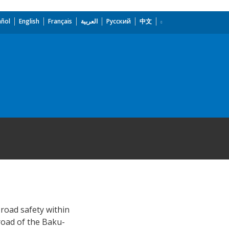
añol
English
Français
العربية
Русский
中文
road safety within
road of the Baku-