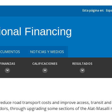
Esta página en:
Esp
ional Financing
CUMENTOS
NOTICIAS Y MEDIOS
FINANZAS
CALIFICACIONES
RESULTADOS
reduce road transport costs and improve access, transit and 
dors, through upgrading some sections of the Alat-Masalli 