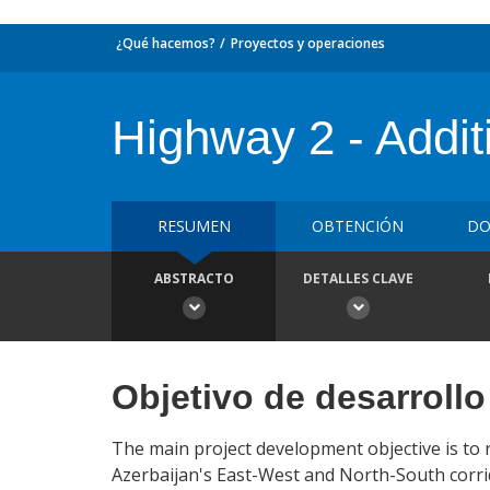
¿Qué hacemos?
Proyectos y operaciones
Highway 2 - Addit
RESUMEN
OBTENCIÓN
DO
ABSTRACTO
DETALLES CLAVE
Objetivo de desarrollo
The main project development objective is to 
Azerbaijan's East-West and North-South corri