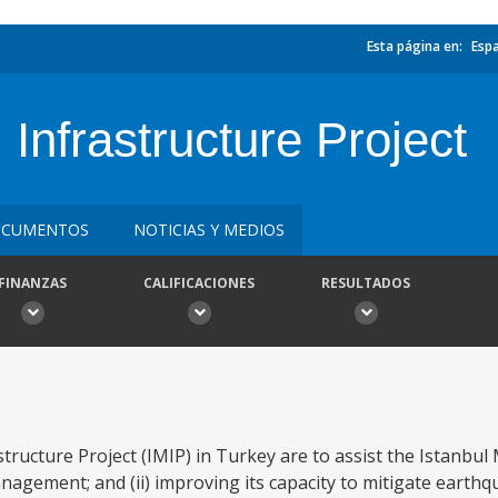
Esta página en:
Esp
 Infrastructure Project
CUMENTOS
NOTICIAS Y MEDIOS
FINANZAS
CALIFICACIONES
RESULTADOS
structure Project (IMIP) in Turkey are to assist the Istanbul
management; and (ii) improving its capacity to mitigate earthq