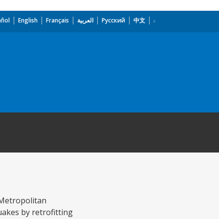
añol
English
Français
العربية
Русский
中文
 Metropolitan
uakes by retrofitting