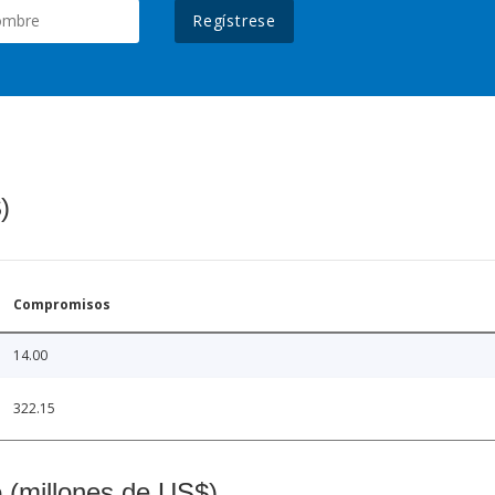
Regístrese
)
Compromisos
14.00
322.15
o (millones de US$)