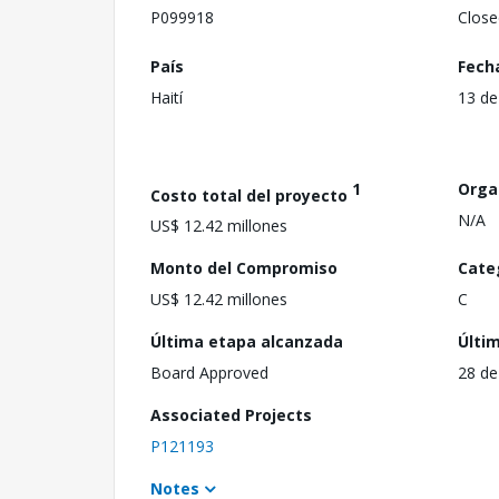
P099918
Close
País
Fech
Haití
13 de
1
Orga
Costo total del proyecto
N/A
US$ 12.42 millones
Monto del Compromiso
Cate
US$ 12.42 millones
C
Última etapa alcanzada
Últi
Board Approved
28 de
Associated Projects
P121193
Notes