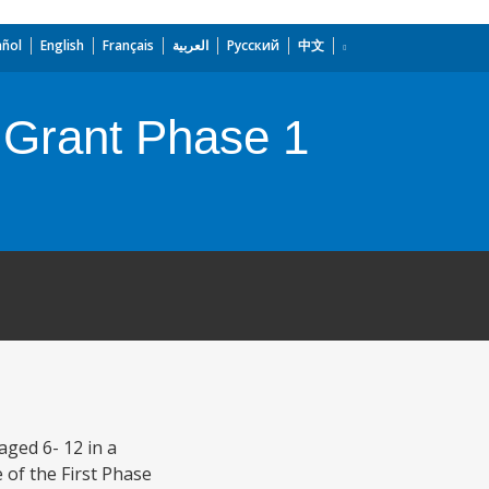
añol
English
Français
العربية
Русский
中文
 Grant Phase 1
aged 6- 12 in a
 of the First Phase