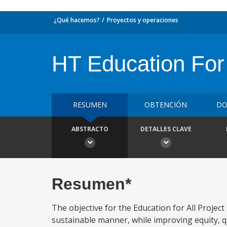
¿Qué hacemos?
Proyectos y operaciones
HT Education For
RESUMEN
OBTENCIÓN
DO
ABSTRACTO
DETALLES CLAVE
Resumen*
The objective for the Education for All Project
sustainable manner, while improving equity, q