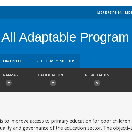
Esta página en:
Esp
 All Adaptable Program
CUMENTOS
NOTICIAS Y MEDIOS
FINANZAS
CALIFICACIONES
RESULTADOS
 is to improve access to primary education for poor children 
uality and governance of the education sector. The objective