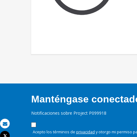
Manténgase conectado,
Notificaciones sobre Project P099918
Correo electrónico
Acepto los términos de
privacidad
y otorgo mi permiso pa
Tweet