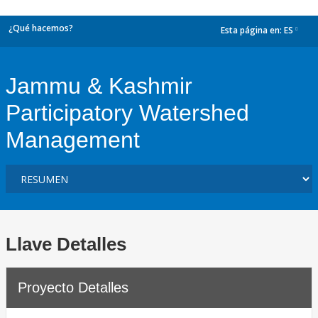
¿Qué hacemos?
Esta página en:
ES
dropdown
Jammu & Kashmir
Participatory Watershed
Management
Llave Detalles
Proyecto Detalles