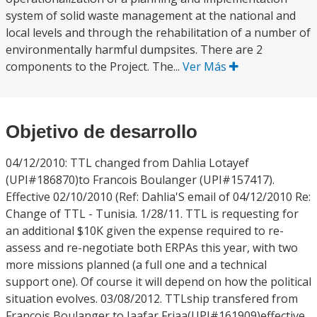
system of solid waste management at the national and
local levels and through the rehabilitation of a number of
environmentally harmful dumpsites. There are 2
components to the Project. The...
Ver Más
Objetivo de desarrollo
04/12/2010: TTL changed from Dahlia Lotayef
(UPI#186870)to Francois Boulanger (UPI#157417).
Effective 02/10/2010 (Ref: Dahlia'S email of 04/12/2010 Re:
Change of TTL - Tunisia. 1/28/11. TTL is requesting for
an additional $10K given the expense required to re-
assess and re-negotiate both ERPAs this year, with two
more missions planned (a full one and a technical
support one). Of course it will depend on how the political
situation evolves. 03/08/2012. TTLship transfered from
Francois Boulanger to Jaafar Friaa(UPI#161909)effective