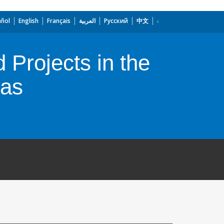
añol
English
Français
العربية
Русский
中文
Projects in the
ias