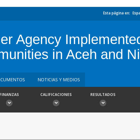
Esta página en:
Esp
er Agency Implemented 
unities in Aceh and N
CUMENTOS
NOTICIAS Y MEDIOS
FINANZAS
CALIFICACIONES
RESULTADOS