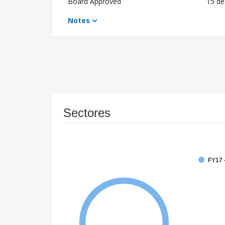
Board Approved
15 de
Notes
Sectores
FY17 