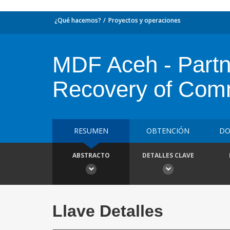
¿Qué hacemos?
Proyectos y operaciones
MDF Aceh - Partn
Recovery of Comm
RESUMEN
OBTENCIÓN
DO
ABSTRACTO
DETALLES CLAVE
Llave Detalles