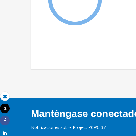
Correo electrónico
Tweet
Manténgase conectado,
Imprimir
Share
Notificaciones sobre Project P099537
Share