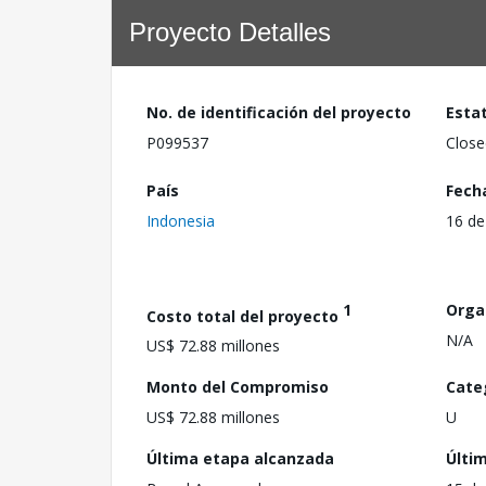
Proyecto Detalles
No. de identificación del proyecto
Esta
P099537
Close
País
Fech
Indonesia
16 de
1
Orga
Costo total del proyecto
N/A
US$ 72.88 millones
Monto del Compromiso
Cate
US$ 72.88 millones
U
Última etapa alcanzada
Últi