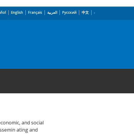
añol
English
Français
العربية
Русский
中文
economic, and social
dissemin ating and