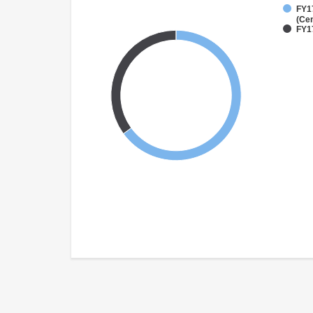
FY1
(Cen
FY1