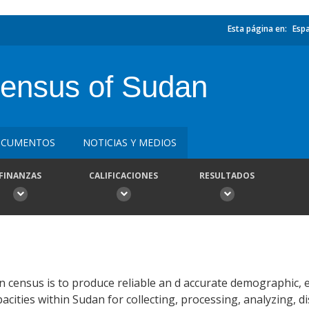
Esta página en:
Esp
Census of Sudan
CUMENTOS
NOTICIAS Y MEDIOS
FINANZAS
CALIFICACIONES
RESULTADOS
n census is to produce reliable an d accurate demographic, 
acities within Sudan for collecting, processing, analyzing, 