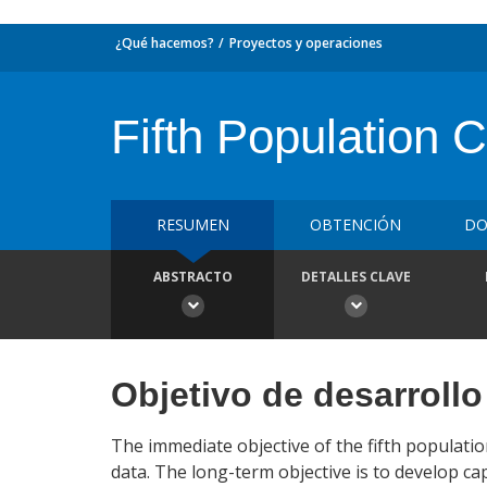
¿Qué hacemos?
Proyectos y operaciones
Fifth Population 
RESUMEN
OBTENCIÓN
DO
ABSTRACTO
DETALLES CLAVE
Objetivo de desarrollo
The immediate objective of the fifth populatio
data. The long-term objective is to develop cap