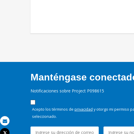
Manténgase conectado,
Notificaciones sobre Project P098615
Acepto los términos de
privacidad
y otorgo mi permiso pa
seleccionado.
Correo electrónico
Tweet