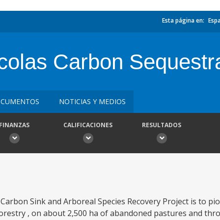
Esta página en:
Esp
colas Carbon Sequestra
CUMENTOS
NOTICIAS Y MEDIOS
FINANZAS
CALIFICACIONES
RESULTADOS
Carbon Sink and Arboreal Species Recovery Project is to pi
orestry , on about 2,500 ha of abandoned pastures and thr