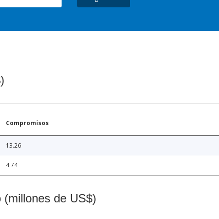
)
Compromisos
13.26
4.74
o (millones de US$)