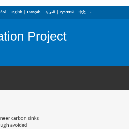
añol
English
Français
العربية
Русский
中文
tion Project
oneer carbon sinks
ough avoided