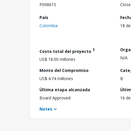
P098615
Close
País
Fech
Colombia
18 de
1
Orga
Costo total del proyecto
N/A
US$ 18.00 millones
Monto del Compromiso
Cate
US$ 4.74 millones
B
Última etapa alcanzada
Últi
Board Approved
16 de
Notes