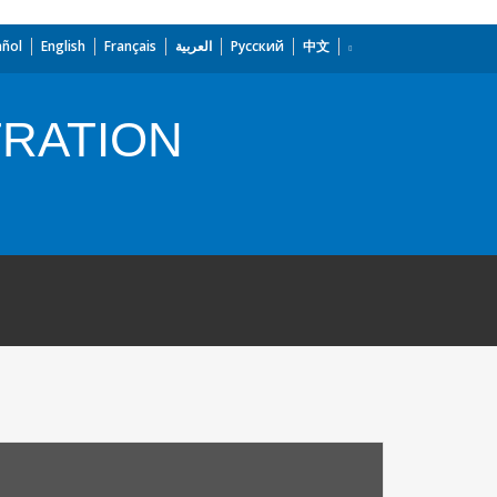
añol
English
Français
العربية
Русский
中文
TRATION