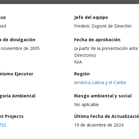
tus
Jefe del equipo
ped
Frederic Dupont de Dinechin
a de divulgación
Fecha de aprobación
 noviembre de 2005
(a partir de la presentación ante 
Directorio)
N/A
nismo Ejecutor
Región
América Latina y el Caribe
goría Ambiental
Riesgo ambiental y social
No aplicable
nt Projects
Última Fecha de Actualizaci
732
19 de diciembre de 2024