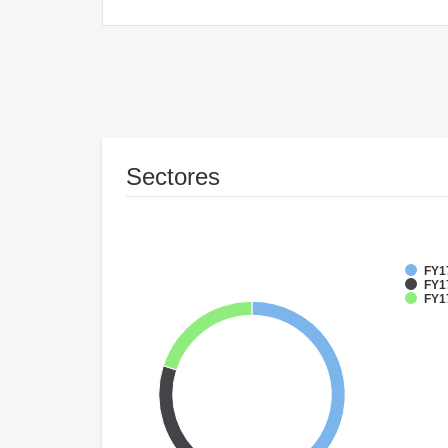
Sectores
FY17
FY1
FY17