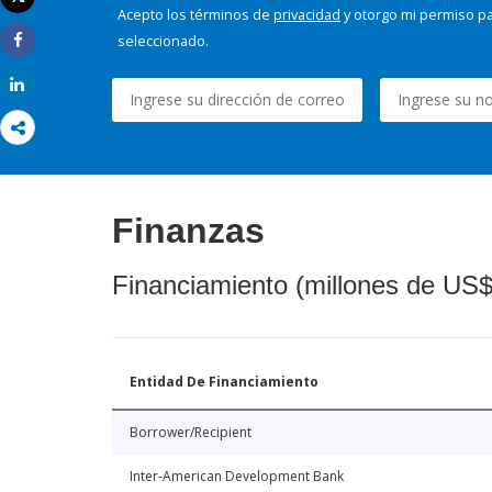
Imprimir
Acepto los términos de
privacidad
y otorgo mi permiso pa
seleccionado.
Share
Share
Finanzas
Financiamiento (millones de US$
Entidad De Financiamiento
Borrower/Recipient
Inter-American Development Bank