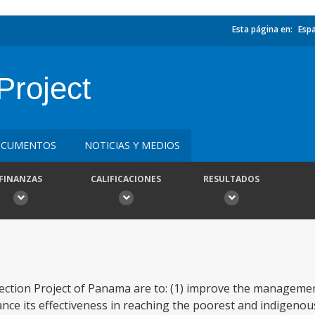
Esta página en:
Esp
Project
CUMENTOS
NOTICIAS Y MEDIOS
FINANZAS
CALIFICACIONES
RESULTADOS
tection Project of Panama are to: (1) improve the manageme
nce its effectiveness in reaching the poorest and indigenou