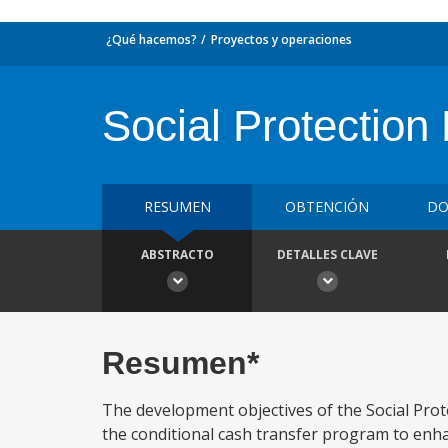
¿Qué hacemos?
Proyectos y operaciones
Social Protection 
RESUMEN
OBTENCIÓN
DO
ABSTRACTO
DETALLES CLAVE
Resumen*
The development objectives of the Social Pro
the conditional cash transfer program to enha