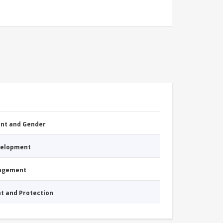
nt and Gender
evelopment
nagement
nt and Protection