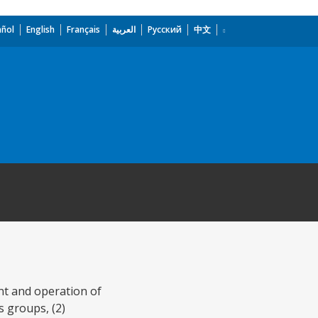
añol
English
Français
العربية
Русский
中文
nt and operation of
s groups, (2)