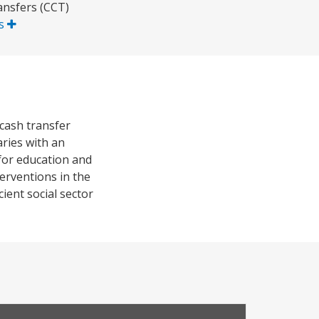
ransfers (CCT)
ás
cash transfer
aries with an
for education and
erventions in the
ient social sector