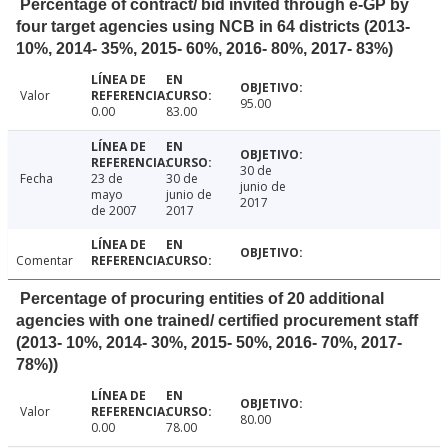
Percentage of contract/ bid invited through e-GP by
four target agencies using NCB in 64 districts (2013-
10%, 2014- 35%, 2015- 60%, 2016- 80%, 2017- 83%)
Valor
95.00
0.00
83.00
30 de
Fecha
23 de
30 de
junio de
mayo
junio de
2017
de 2007
2017
Comentar
Percentage of procuring entities of 20 additional
agencies with one trained/ certified procurement staff
(2013- 10%, 2014- 30%, 2015- 50%, 2016- 70%, 2017-
78%))
Valor
80.00
0.00
78.00