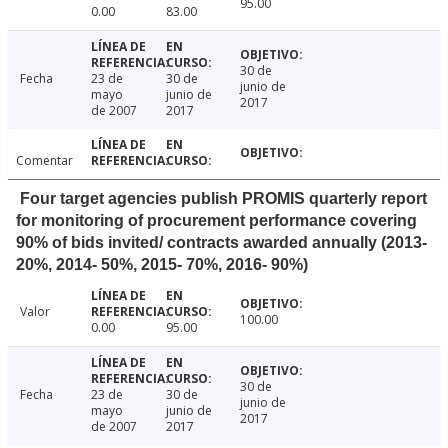
95.00
0.00
83.00
30 de
Fecha
23 de
30 de
junio de
mayo
junio de
2017
de 2007
2017
Comentar
Four target agencies publish PROMIS quarterly report
for monitoring of procurement performance covering
90% of bids invited/ contracts awarded annually (2013-
20%, 2014- 50%, 2015- 70%, 2016- 90%)
Valor
100.00
0.00
95.00
30 de
Fecha
23 de
30 de
junio de
mayo
junio de
2017
de 2007
2017