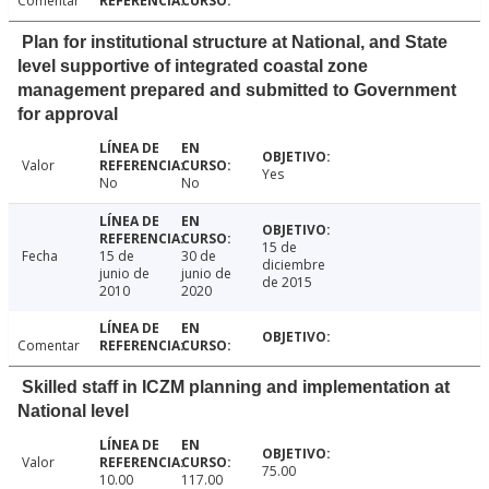
Comentar
Plan for institutional structure at National, and State
level supportive of integrated coastal zone
management prepared and submitted to Government
for approval
Valor
Yes
No
No
15 de
Fecha
15 de
30 de
diciembre
junio de
junio de
de 2015
2010
2020
Comentar
Skilled staff in ICZM planning and implementation at
National level
Valor
75.00
10.00
117.00