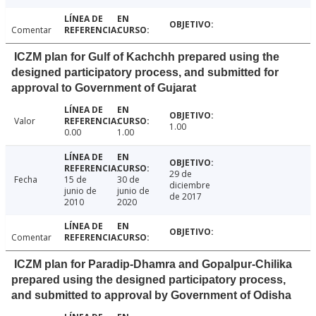
Comentar
ICZM plan for Gulf of Kachchh prepared using the
designed participatory process, and submitted for
approval to Government of Gujarat
Valor
1.00
0.00
1.00
29 de
Fecha
15 de
30 de
diciembre
junio de
junio de
de 2017
2010
2020
Comentar
ICZM plan for Paradip-Dhamra and Gopalpur-Chilika
prepared using the designed participatory process,
and submitted to approval by Government of Odisha