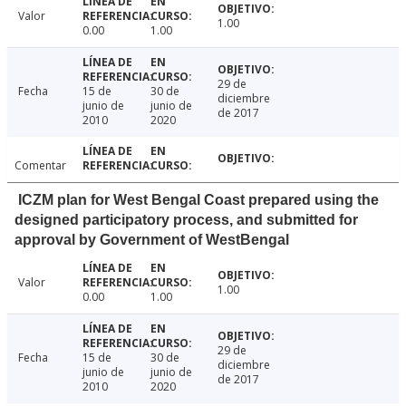
Valor
1.00
0.00
1.00
29 de
Fecha
15 de
30 de
diciembre
junio de
junio de
de 2017
2010
2020
Comentar
ICZM plan for West Bengal Coast prepared using the
designed participatory process, and submitted for
approval by Government of WestBengal
Valor
1.00
0.00
1.00
29 de
Fecha
15 de
30 de
diciembre
junio de
junio de
de 2017
2010
2020