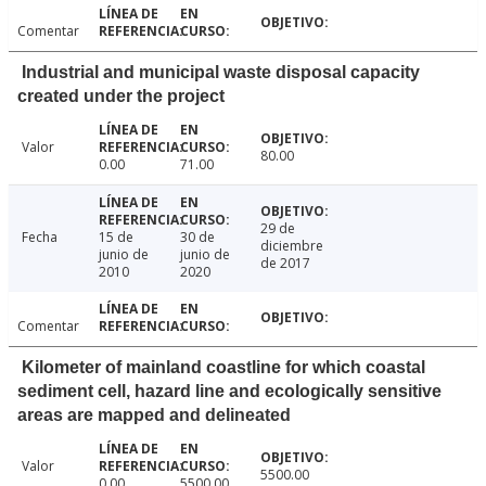
Comentar
Industrial and municipal waste disposal capacity
created under the project
Valor
80.00
0.00
71.00
29 de
Fecha
15 de
30 de
diciembre
junio de
junio de
de 2017
2010
2020
Comentar
Kilometer of mainland coastline for which coastal
sediment cell, hazard line and ecologically sensitive
areas are mapped and delineated
Valor
5500.00
0.00
5500.00