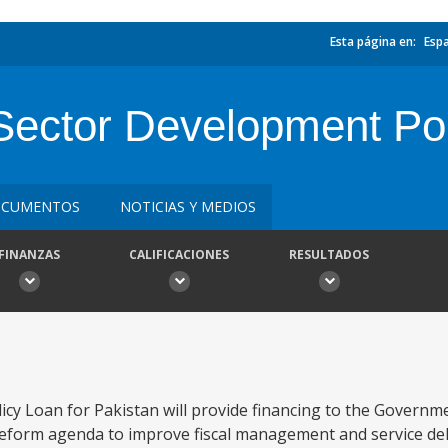
Esta página en:
Esp
 Sector Development Po
CUMENTOS
NOTICIAS Y MEDIOS
FINANZAS
CALIFICACIONES
RESULTADOS
cy Loan for Pakistan will provide financing to the Governm
eform agenda to improve fiscal management and service del