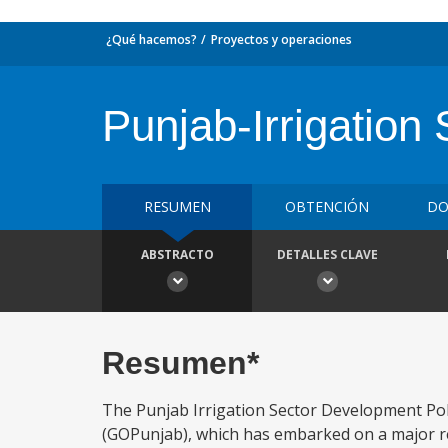
¿Qué hacemos?
Proyectos y operaciones
Punjab-Irrigation
RESUMEN
OBTENCIÓN
DO
ABSTRACTO
DETALLES CLAVE
Resumen*
The Punjab Irrigation Sector Development Poli
(GOPunjab), which has embarked on a major r