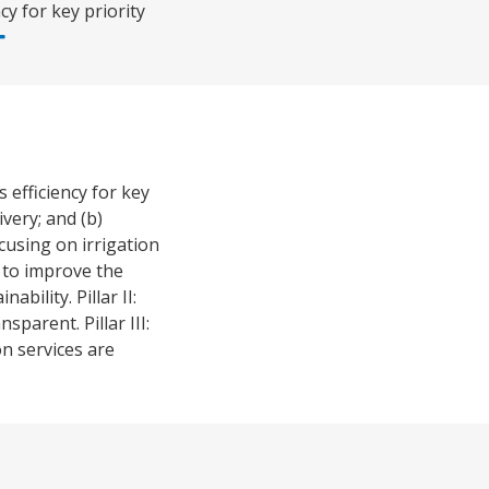
cy for key priority
 efficiency for key
ivery; and (b)
using on irrigation
s to improve the
bility. Pillar II:
arent. Pillar III:
on services are