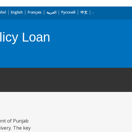
añol
English
Français
العربية
Русский
中文
licy Loan
ent of Punjab
ivery. The key