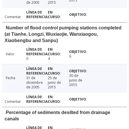
2015
de 2005
2015
Comentar
Number of flood control pumping stations completed
(at Tianhe, Longzi, Wuxiaojie, Wanxiaogou,
Xiaobengbu and Sanpu)
Valor
6
0
4
30 de
Fecha
31 de
25 de
junio de
diciembre
junio de
2015
de 2005
2015
Comentar
Percentage of sediments desilted from drainage
canals