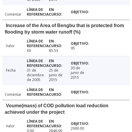
Comentar
Increase of the Area of Bengbu that is protected from
flooding by storm water runoff (%)
Valor
95
60
85.53
30 de
Fecha
31 de
25 de
junio de
diciembre
junio de
2015
de 2005
2015
Comentar
Voume(mass) of COD pollution load reduction
achieved under the project
Valor
2690.00
0.00
2846.00