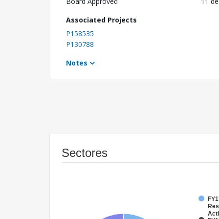
Board Approved
11 de
Associated Projects
P158535
P130788
Notes
Sectores
FY17
Res
Acti