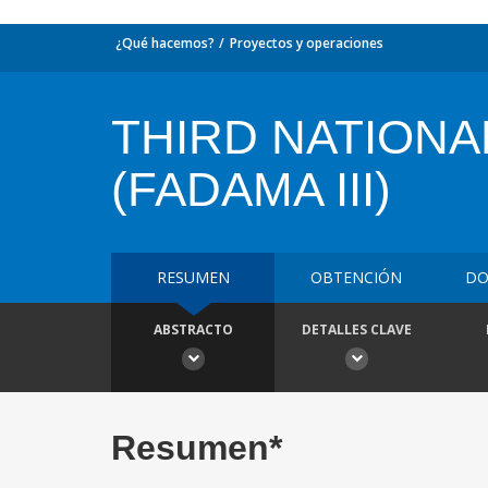
¿Qué hacemos?
Proyectos y operaciones
THIRD NATION
(FADAMA III)
RESUMEN
OBTENCIÓN
DO
ABSTRACTO
DETALLES CLAVE
Resumen*