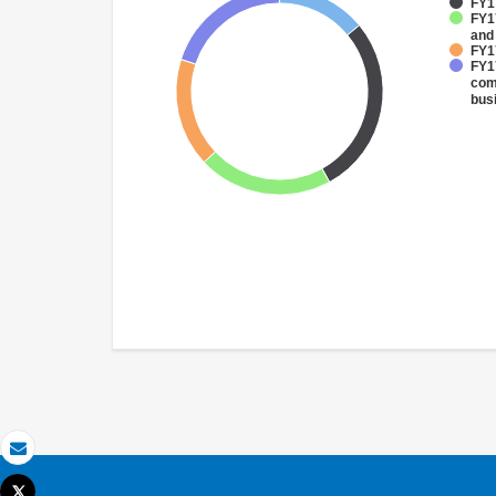
FY1
FY17
and
FY17
FY17
com
bus
Correo electrónico
Tweet