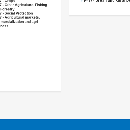
FY17 - Urban and Rural 
7 - Crops
 - Other Agriculture, Fishing
 Forestry
 - Social Protection
 - Agricultural markets,
mercialization and agri-
iness