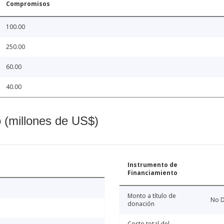
Compromisos
100.00
250.00
60.00
40.00
o (millones de US$)
Instrumento de
Financiamiento
Monto a título de
No D
donación
Costo total del