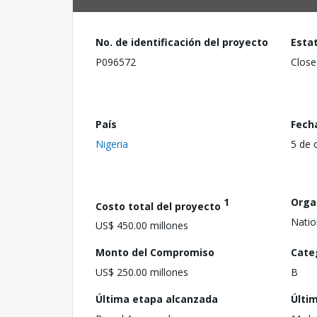
No. de identificación del proyecto
Esta
P096572
Close
País
Fech
Nigeria
5 de 
1
Orga
Costo total del proyecto
Natio
US$ 450.00 millones
Monto del Compromiso
Cate
US$ 250.00 millones
B
Última etapa alcanzada
Últi