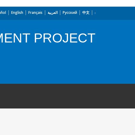
añol
English
Français
العربية
Русский
中文
MENT PROJECT