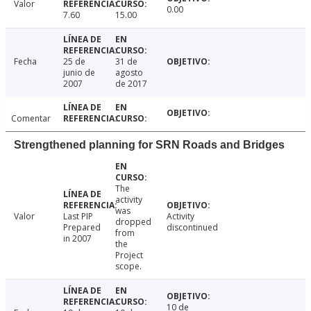
Valor
0.00
7.60
15.00
Fecha
25 de
31 de
junio de
agosto
2007
de 2017
Comentar
Strengthened planning for SRN Roads and Bridges
The
activity
was
Valor
Last PIP
Activity
dropped
Prepared
discontinued
from
in 2007
the
Project
scope.
10 de