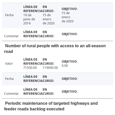
15 de
Fecha
16 de
15 de
enero
junio de
enero
de 2020
2016
de 2020
Comentar
Number of rural people with access to an all-season
road
Valor
0.00
71500.00
119000.00
Fecha
Comentar
Periodic maintenance of targeted highways and
feeder roads backlog executed