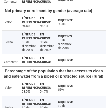
Comentar
Net primary enrollment by gender (average rate)
Valor
99.0%
94.8%
96.1%
30 de
Fecha
30 de
30 de
diciembre
diciembre
diciembre
de 2010
de 2005
de 2006
Comentar
Percentage of the population that has access to clean
and safe water from a piped or protected source (rural)
Valor
65%
53.5%
54.7%
30 de
Fecha
30 de
30 de