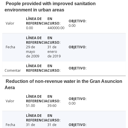
People provided with improved sanitation
environment in urban areas
Valor
0.00
0.00
440000.00
Fecha
29 de
31 de
mayo
enero
de 2009
de 2019
Comentar
Reduction of non-revenue water in the Gran Asuncion
Aera
Valor
0.00
51.00
39.60
Fecha
31 de
31 de