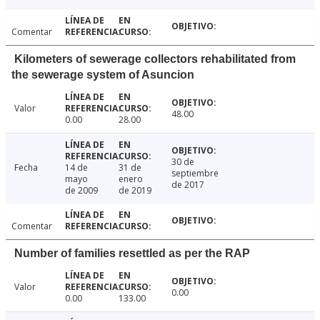
Comentar
Kilometers of sewerage collectors rehabilitated from
the sewerage system of Asuncion
Valor
48.00
0.00
28.00
30 de
Fecha
14 de
31 de
septiembre
mayo
enero
de 2017
de 2009
de 2019
Comentar
Number of families resettled as per the RAP
Valor
0.00
0.00
133.00