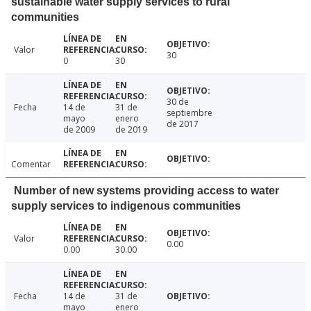
sustainable water supply services to rural
communities
Valor
30
0
30
30 de
Fecha
14 de
31 de
septiembre
mayo
enero
de 2017
de 2009
de 2019
Comentar
Number of new systems providing access to water
supply services to indigenous communities
Valor
0.00
0.00
30.00
Fecha
14 de
31 de
mayo
enero