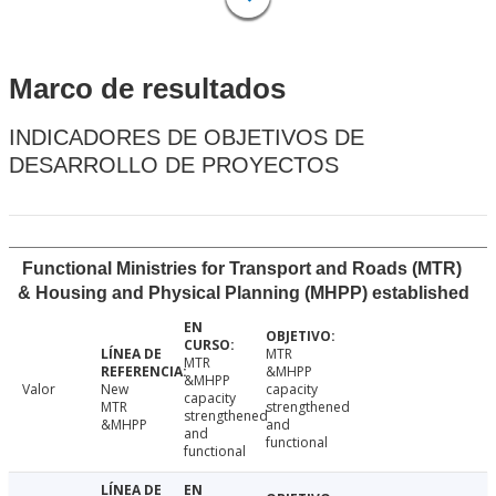
Marco de resultados
INDICADORES DE OBJETIVOS DE
DESARROLLO DE PROYECTOS
Functional Ministries for Transport and Roads (MTR)
& Housing and Physical Planning (MHPP) established
MTR
MTR
&MHPP
&MHPP
Valor
New
capacity
capacity
MTR
strengthened
strengthened
&MHPP
and
and
functional
functional