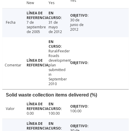
Yes
New
Yes
30 de
Fecha
7 de
31 de
junio de
septiembre
mayo
2012
de 2005
de 2012
Rural/Feeder
Roads
development
Comentar
plan
submitted
in
September
2010
Solid waste collection items delivered (%)
Valor
100.00
0.00
100.00
30 de