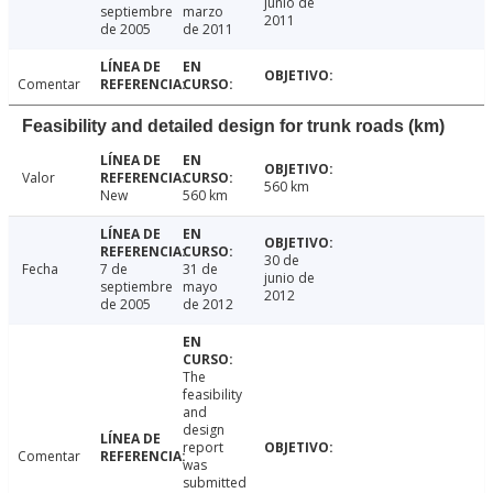
junio de
septiembre
marzo
2011
de 2005
de 2011
Comentar
Feasibility and detailed design for trunk roads (km)
Valor
560 km
New
560 km
30 de
Fecha
7 de
31 de
junio de
septiembre
mayo
2012
de 2005
de 2012
The
feasibility
and
design
report
Comentar
was
submitted