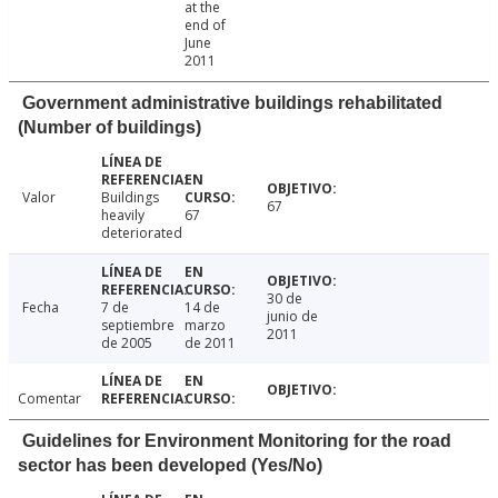
at the
end of
June
2011
Government administrative buildings rehabilitated
(Number of buildings)
Valor
Buildings
67
heavily
67
deteriorated
30 de
Fecha
7 de
14 de
junio de
septiembre
marzo
2011
de 2005
de 2011
Comentar
Guidelines for Environment Monitoring for the road
sector has been developed (Yes/No)