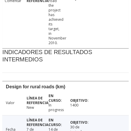
Comentar
road
the
project
has
achieved
its
target,
in
November
2010.
INDICADORES DE RESULTADOS
INTERMEDIOS
Design for rural roads (km)
Valor
In
1400
New
progress
30 de
Fecha
7 de
14 de