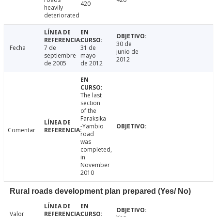
420
heavily
deteriorated
30 de
Fecha
7 de
31 de
junio de
septiembre
mayo
2012
de 2005
de 2012
The last
section
of the
Faraksika
-Yambio
Comentar
road
was
completed,
in
November
2010
Rural roads development plan prepared (Yes/ No)
Valor