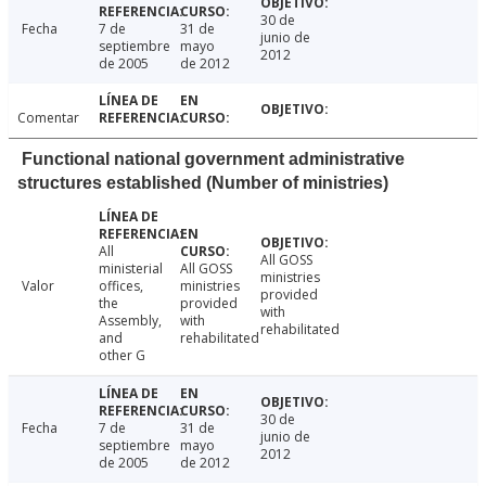
30 de
Fecha
7 de
31 de
junio de
septiembre
mayo
2012
de 2005
de 2012
Comentar
Functional national government administrative
structures established (Number of ministries)
All
All GOSS
ministerial
All GOSS
ministries
Valor
offices,
ministries
provided
the
provided
with
Assembly,
with
rehabilitated
and
rehabilitated
other G
30 de
Fecha
7 de
31 de
junio de
septiembre
mayo
2012
de 2005
de 2012