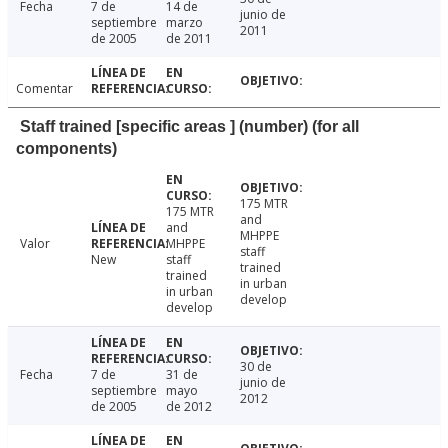
Fecha
7 de
14 de
junio de
septiembre
marzo
2011
de 2005
de 2011
Comentar
Staff trained [specific areas ] (number) (for all
components)
175 MTR
175 MTR
and
and
MHPPE
Valor
MHPPE
staff
New
staff
trained
trained
in urban
in urban
develop
develop
30 de
Fecha
7 de
31 de
junio de
septiembre
mayo
2012
de 2005
de 2012