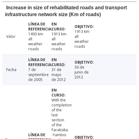
Increase in size of rehabilitated roads and transport
infrastructure network size (Km of roads)
1913 km
1493 km
1913 km
Valor
all
all
all
weather
weather
weather
roads
roads
roads
30 de
Fecha
7 de
31 de
junio de
septiembre
mayo
2012
de 2005
de 2012
With the
completion
of the
last
section
of the
Faraksika
-Yambio