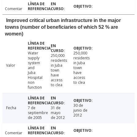
Comentar
Improved critical urban infrastructure in the major
towns (number of beneficiaries of which 52 % are
women)
Water
250,000
250,000
supply
residents
residents
system
in Juba
Valor
in Juba
and
town
town
Juba
have
have
Hospital
access
access
non
to clea
to clea
function
30 de
Fecha
7 de
31 de
junio de
septiembre
mayo
2012
de 2005
de 2012
Comentar