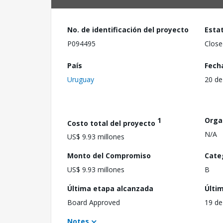
No. de identificación del proyecto
Esta
P094495
Close
País
Fech
Uruguay
20 de
1
Orga
Costo total del proyecto
N/A
US$ 9.93 millones
Monto del Compromiso
Cate
US$ 9.93 millones
B
Última etapa alcanzada
Últi
Board Approved
19 de
Notes