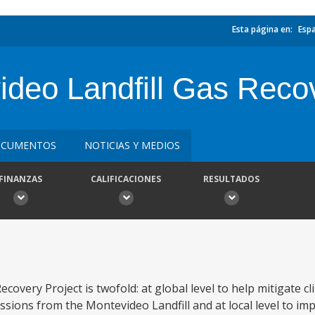
Esta página en:
Esp
deo Landfill Gas Recov
CUMENTOS
NOTICIAS Y MEDIOS
FINANZAS
CALIFICACIONES
RESULTADOS
covery Project is twofold: at global level to help mitigate 
ions from the Montevideo Landfill and at local level to imp