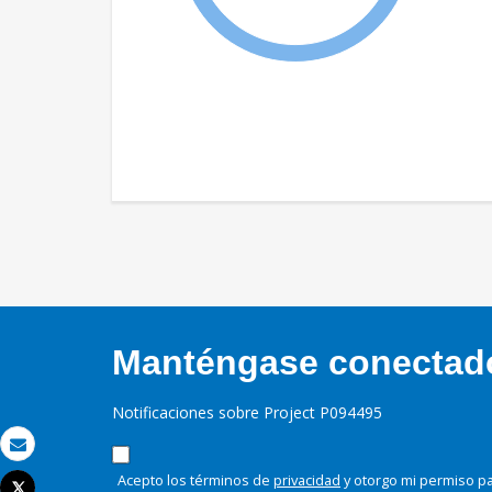
Manténgase conectado,
Notificaciones sobre Project P094495
Correo electrónico
Acepto los términos de
privacidad
y otorgo mi permiso pa
Tweet