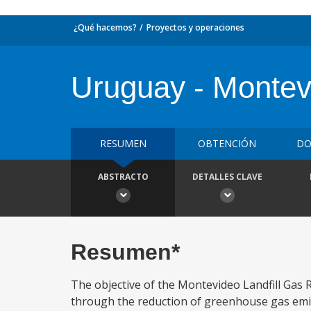
¿Qué hacemos?
Proyectos y operaciones
Uruguay - Montevi
RESUMEN
OBTENCIÓN
DO
ABSTRACTO
DETALLES CLAVE
Resumen*
The objective of the Montevideo Landfill Gas Re
through the reduction of greenhouse gas emiss