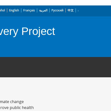
añol
English
Français
العربية
Русский
中文
ery Project
climate change
rove public health