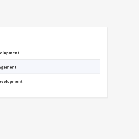
evelopment
nagement
Development