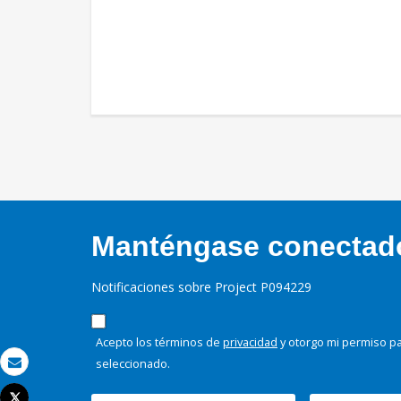
Manténgase conectado,
Notificaciones sobre Project P094229
Acepto los términos de
privacidad
y otorgo mi permiso pa
seleccionado.
Correo electrónico
Tweet