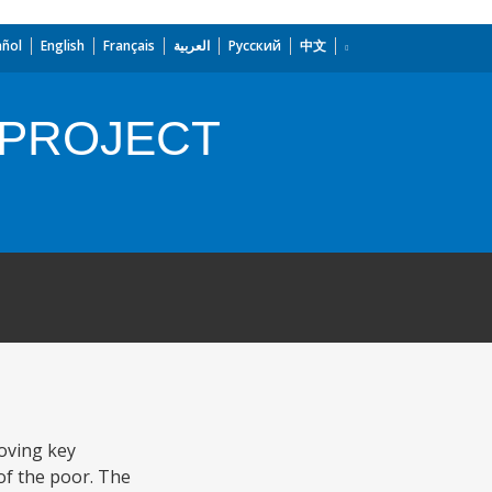
añol
English
Français
العربية
Русский
中文
 PROJECT
oving key
of the poor. The