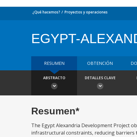
¿Qué hacemos?
Proyectos y operaciones
EGYPT-ALEXAN
RESUMEN
OBTENCIÓN
DO
ABSTRACTO
DETALLES CLAVE
Resumen*
The Egypt Alexandria Development Project obj
infrastructural constraints, reducing barrier