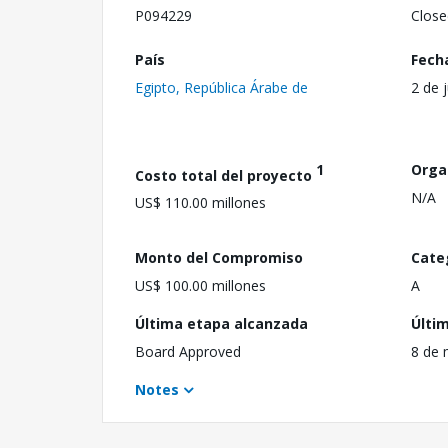
P094229
Close
País
Fech
Egipto, República Árabe de
2 de 
1
Orga
Costo total del proyecto
N/A
US$ 110.00 millones
Monto del Compromiso
Cate
US$ 100.00 millones
A
Última etapa alcanzada
Últi
Board Approved
8 de 
Notes