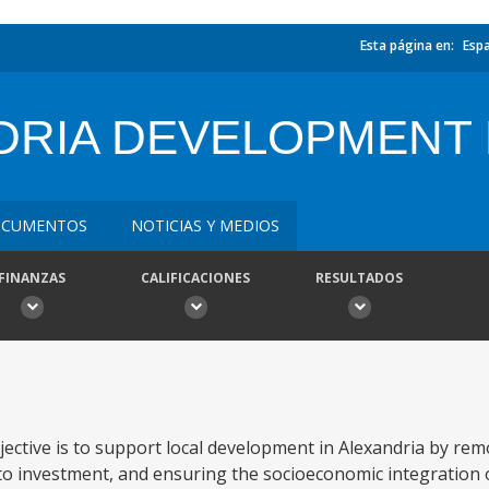
Esta página en:
Esp
DRIA DEVELOPMENT
CUMENTOS
NOTICIAS Y MEDIOS
FINANZAS
CALIFICACIONES
RESULTADOS
ective is to support local development in Alexandria by rem
s to investment, and ensuring the socioeconomic integration 