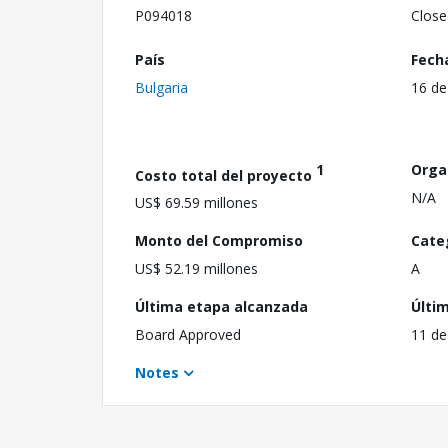
P094018
Close
País
Fech
Bulgaria
16 de
1
Orga
Costo total del proyecto
N/A
US$ 69.59 millones
Monto del Compromiso
Cate
US$ 52.19 millones
A
Última etapa alcanzada
Últi
Board Approved
11 de
Notes