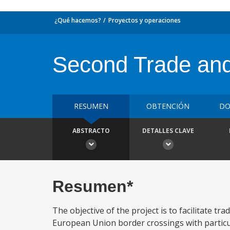
¿Qué hacemos?
Proyectos y operaciones
Second Trade and 
RESUMEN
OBTENCIÓN
DO
ABSTRACTO
DETALLES CLAVE
Resumen*
The objective of the project is to facilitate tra
European Union border crossings with partic