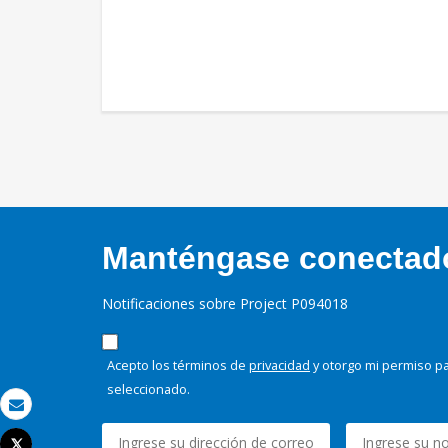
Manténgase conectado,
Notificaciones sobre Project P094018
Acepto los términos de
privacidad
y otorgo mi permiso pa
seleccionado.
Correo electrónico
Tweet