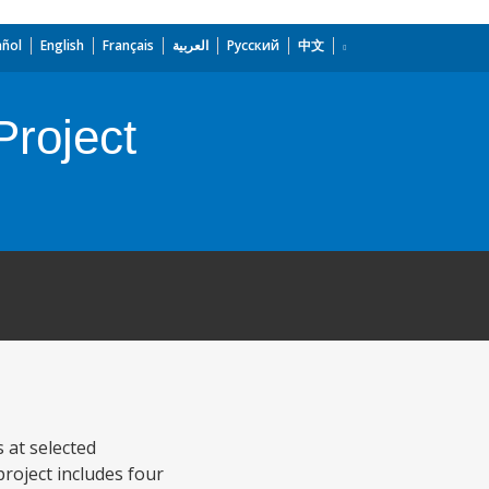
añol
English
Français
العربية
Русский
中文
Project
s at selected
roject includes four