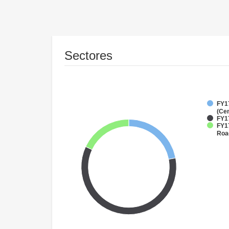
Sectores
FY1
(Cen
FY1
FY17
Roa