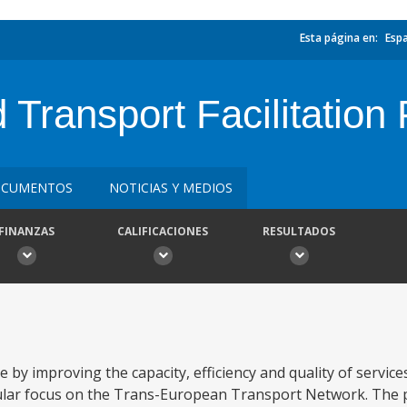
Esta página en:
Esp
Transport Facilitation 
CUMENTOS
NOTICIAS Y MEDIOS
FINANZAS
CALIFICACIONES
RESULTADOS
de by improving the capacity, efficiency and quality of service
ular focus on the Trans-European Transport Network. The p