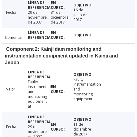
16 de
Fecha
29 de
31 de
junio de
noviembre
diciembre
2017
de 2007
de 2017
Comentar
Component 2: Kainji dam monitoring and
instrumentation equipment updated in Kainji and
Jebba
Faulty
Faulty
instrumentation
instrumentation
Valor
and
and
monitoring
monitoring
equipment
equipment
at
at
11 de
Fecha
29 de
diciembre
noviembre
de 2017
de 2007