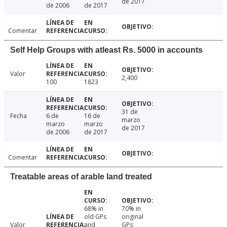
de 2017
de 2006
de 2017
Comentar
Self Help Groups with atleast Rs. 5000 in accounts
Valor
2,400
100
1823
31 de
Fecha
6 de
16 de
marzo
marzo
marzo
de 2017
de 2006
de 2017
Comentar
Treatable areas of arable land treated
68% in
70% in
old GPs
original
Valor
and
GPs;