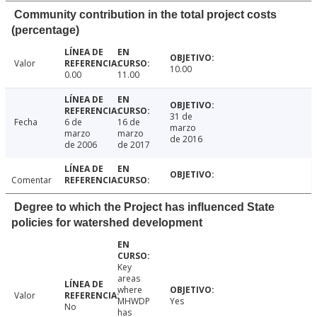
Community contribution in the total project costs
(percentage)
Valor
10.00
0.00
11.00
31 de
Fecha
6 de
16 de
marzo
marzo
marzo
de 2016
de 2006
de 2017
Comentar
Degree to which the Project has influenced State
policies for watershed development
Key
areas
where
Valor
MHWDP
Yes
No
has