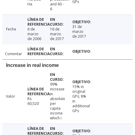
GPs
Ha
and 60 -
6
31 de
Fecha
6 de
16 de
marzo
marzo
marzo
de 2017
de 2006
de 2017
Comentar
Increase in real income
99%
15% in
increase
original
in
Valor
GPs; 8%
Rs.
absolute
in
60,520
per
additional
capita
GPs
income
which i