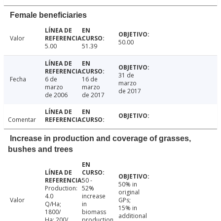
Female beneficiaries
Valor
50.00
5.00
51.39
31 de
Fecha
6 de
16 de
marzo
marzo
marzo
de 2017
de 2006
de 2017
Comentar
Increase in production and coverage of grasses,
bushes and trees
50 -
50% in
Production:
52%
original
4.0
increase
Valor
GPs;
Q/Ha;
in
15% in
1800/
biomass
additional
Ha; 200/
production