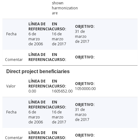
shown
harmonization
are
31 de
Fecha
6 de
16 de
marzo
marzo
marzo
de 2017
de 2006
de 2017
Comentar
Direct project beneficiaries
Valor
1050000.00
0.00
1605652.00
31 de
Fecha
6 de
16 de
marzo
marzo
marzo
de 2017
de 2006
de 2017
Comentar