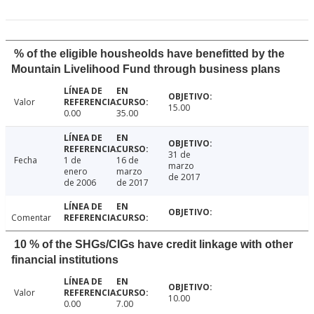
% of the eligible housheolds have benefitted by the
Mountain Livelihood Fund through business plans
Valor
15.00
0.00
35.00
31 de
Fecha
1 de
16 de
marzo
enero
marzo
de 2017
de 2006
de 2017
Comentar
10 % of the SHGs/CIGs have credit linkage with other
financial institutions
Valor
10.00
0.00
7.00