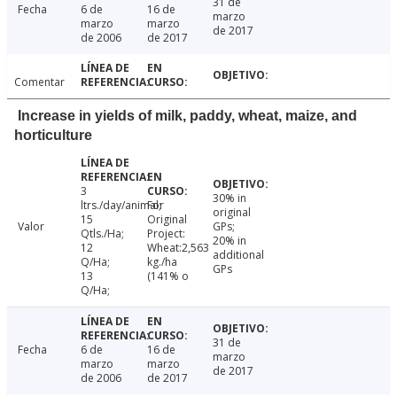
31 de
Fecha
6 de
16 de
marzo
marzo
marzo
de 2017
de 2006
de 2017
Comentar
Increase in yields of milk, paddy, wheat, maize, and
horticulture
3
30% in
ltrs./day/animal;
For
original
15
Original
Valor
GPs;
Qtls./Ha;
Project:
20% in
12
Wheat:2,563
additional
Q/Ha;
kg./ha
GPs
13
(141% o
Q/Ha;
31 de
Fecha
6 de
16 de
marzo
marzo
marzo
de 2017
de 2006
de 2017