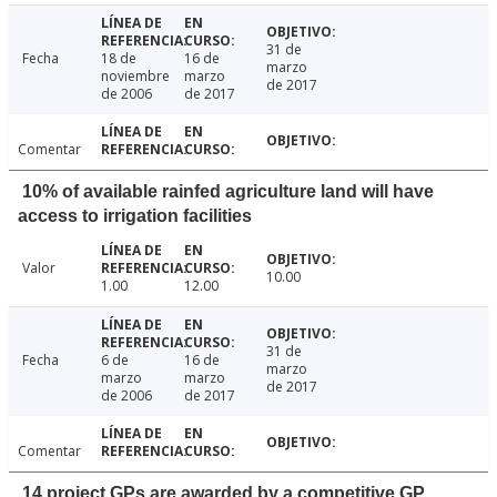
31 de
Fecha
18 de
16 de
marzo
noviembre
marzo
de 2017
de 2006
de 2017
Comentar
10% of available rainfed agriculture land will have
access to irrigation facilities
Valor
10.00
1.00
12.00
31 de
Fecha
6 de
16 de
marzo
marzo
marzo
de 2017
de 2006
de 2017
Comentar
14 project GPs are awarded by a competitive GP