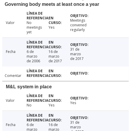
Governing body meets at least once a year
Meetings
Valor
No
convened
meetings
Yes
regularly
yet
31 de
Fecha
6 de
16 de
marzo
marzo
marzo
de 2017
de 2006
de 2017
Comentar
M&L system in place
Valor
Yes
No
Yes
31 de
Fecha
6 de
16 de
marzo
marzo
marzo