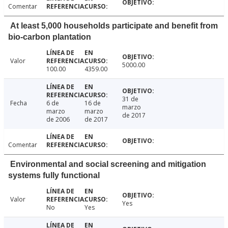
Comentar
At least 5,000 households participate and benefit from
bio-carbon plantation
Valor
5000.00
100.00
4359.00
31 de
Fecha
6 de
16 de
marzo
marzo
marzo
de 2017
de 2006
de 2017
Comentar
Environmental and social screening and mitigation
systems fully functional
Valor
Yes
No
Yes