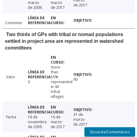
marzo
marzo
marzo
de 2017
de 2006
de 2017
Comentar
Two thirds of GPs with tribal or nomad populations
settled in project area are represented in watershed
committees
more
than
Valor
50%
90
0
represented
in 40
tribal
villages
31 de
Fecha
18 de
16 de
marzo
noviembre
marzo
de 2017
de 2009
de 2017
Encuesta/Comentarios