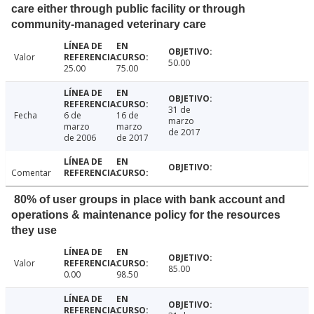
care either through public facility or through
community-managed veterinary care
Valor
50.00
25.00
75.00
31 de
Fecha
6 de
16 de
marzo
marzo
marzo
de 2017
de 2006
de 2017
Comentar
80% of user groups in place with bank account and
operations & maintenance policy for the resources
they use
Valor
85.00
0.00
98.50