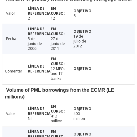
Valor
6
2
12
19 de
Fecha
5 de
27 de
julio de
junio de
junio de
2012
2006
2011
12 MFCs
Comentar
and 17
banks
Volume of PML borrowings from the ECMR (LE
millions)
Valor
400
412
Nil
million
million