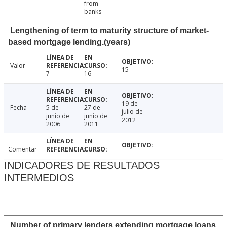
from
banks
Lengthening of term to maturity structure of market-
based mortgage lending.(years)
Valor
15
7
16
19 de
Fecha
5 de
27 de
julio de
junio de
junio de
2012
2006
2011
Comentar
INDICADORES DE RESULTADOS
INTERMEDIOS
Number of primary lenders extending mortgage loans.