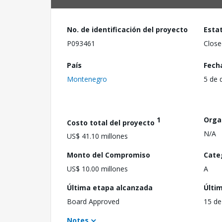
No. de identificación del proyecto
Esta
P093461
Close
País
Fech
Montenegro
5 de 
1
Orga
Costo total del proyecto
N/A
US$ 41.10 millones
Monto del Compromiso
Cate
US$ 10.00 millones
A
Última etapa alcanzada
Últi
Board Approved
15 de
Notes