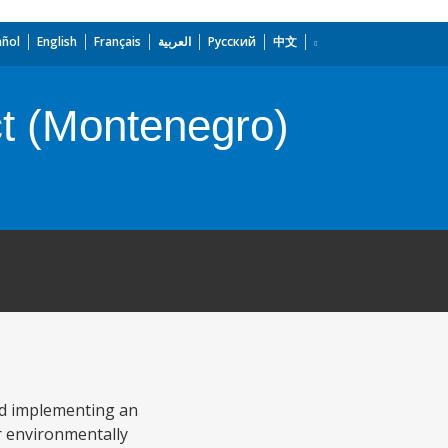
añol
English
Français
العربية
Русский
中文
t (Montenegro)
nd implementing an
r environmentally