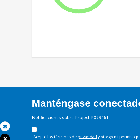
Manténgase conectado,
Notificaciones sobre Project P093461
Correo electrónico
Acepto los términos de
privacidad
y otorgo mi permiso pa
Tweet