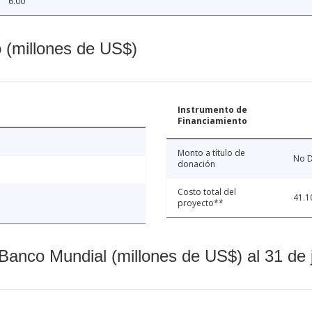
6.00
o (millones de US$)
Instrumento de
Financiamiento
Monto a título de
No D
donación
Costo total del
41.1
proyecto**
Banco Mundial (millones de US$) al 31 de 