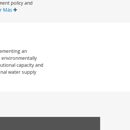
ment policy and
r Más
lementing an
r environmentally
utional capacity and
ional water supply