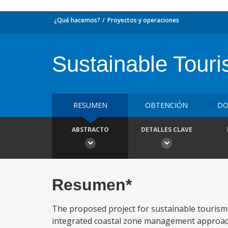
¿Qué hacemos?
Proyectos y operaciones
Sustainable Tour
RESUMEN
OBTENCIÓN
DO
ABSTRACTO
DETALLES CLAVE
Resumen*
The proposed project for sustainable tourism
integrated coastal zone management approach