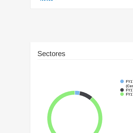
Sectores
FY1
(Cen
FY1
FY1