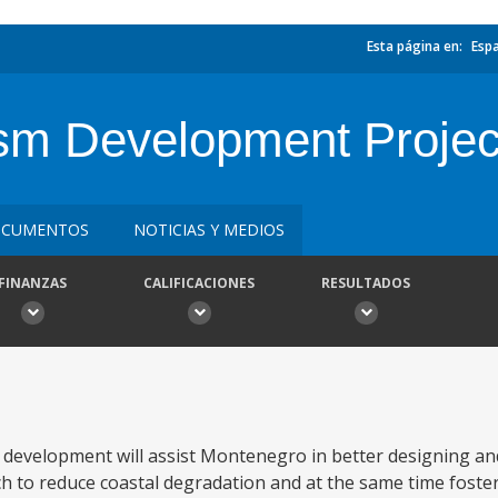
Esta página en:
Esp
ism Development Projec
CUMENTOS
NOTICIAS Y MEDIOS
FINANZAS
CALIFICACIONES
RESULTADOS
 development will assist Montenegro in better designing a
 to reduce coastal degradation and at the same time foste