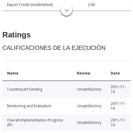
Export Credit (unidentified)
2.80
Ratings
CALIFICACIONES DE LA EJECUCIÓN
Name
Review
Date
2011-11-
Counterpart Funding
Unsatisfactory
16
2011-11-
Monitoring and Evaluation
Unsatisfactory
16
Overall Implementation Progress
2011-11-
Unsatisfactory
(IP)
16